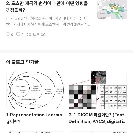
2. 오스만 제국의 번성이 대만에 어떤 영향을
하는 대신 원주민들과 무역을 하는 정도로 만족했습니다. 1
7세기 중반에 들면서 네덜란드와 스페인은 제국주의 국가
끼쳤을까?
글 내용
중에서도 선봉장 역할을 하게 됩니다. 1624년 네덜란드가
[역사 part] 안녕하세요! 시간여행자입니다. 이번에는 대
펑후제도와 타이난에 당도하게 됩니다. 포루투갈과 달리
만의 과거와 대화하기 위해 오스만 제국이 번창했던 시기
이들은 열대지역에서 재배가 되는 사탕수수를 발견하자 해
로 가보려고 합니다. 고대 로마시대부터 유럽인들은 후추
당 지역을 지배하게 됩니다 (유럽인들이 향신료 만큼 달달
0
0
2018. 9. 30.
와 같은 향신료와 과거 설탕 역할을 했던 사탕수수를 즐겨
한 맛을 내는 사탕수수(설탕)에도 큰 관..
사용했습니다. 이러한 향신료는 인도와 동남아시아로 부터
중동(아라비아)를 통해 유럽으로 들어오는 수입되는 유통
구조를 지니고 있었습니다. 하지만,14세기 부터 본격적으
로 오스만 제국이 영토를 넓히게 되자 나중에는 이 향신료
이 블로그 인기글
들이 오스만 제국을 통하지 않고서는 들어올 수 없게 되었
습니다. 이때부터 오스만제국은 향신료에 대한 운송료를
인상하기 시작합니다. 14세기에는 중세교회의 몰락과 함
께 르네상스 운동이 일어나기 시작했습니다. 교회의 권위
로 인해 억눌렸던 인간으로 부터 파생되는 가치들 (기..
1. Representation Learnin
3-1. DICOM 파일이란? (Feat.
g 이란?
Definition, PACS, digital i
mage 습득과정)