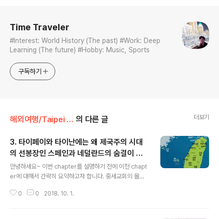
로그 정보
Time Traveler
#Interest: World History (The past) #Work: Deep
Learning (The future) #Hobby: Music, Sports
구독하기
더보기
해외여행/Taipei (대만)
의 다른 글
3. 타이페이와 타이난에는 왜 제국주의 시대
의 선봉장인 스페인과 네덜란드의 숨결이 있
글 내용
을까?
안녕하세요~ 이번 chapter를 설명하기 전에 이전 chapt
er에 대해서 간략히 요약하고자 합니다. 중세교회의 몰락
에 따른 르네상스 운동과 오스만 제국의 번성으로 인하여
0
0
2018. 10. 1.
유럽국가들은 대항해시대를 열게 됩니다. 이 과정에서 포
루투갈은 타이완이라는 섬을 발견하게 되고 '포르모사(아
름다운 섬)!'라고 명명했습니다. 포루투갈은 타이완을 점령