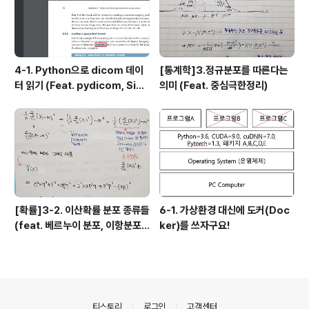
4-1. Python으로 dicom 데이
[통계학]3.정규분포를 따른다는
터 읽기 (Feat. pydicom, Sim
의미 (Feat. 중심극한정리)
pleITK)
[확률]3-2. 이산확률 분포 종류들
6-1. 가상환경 대신에 도커(Doc
(feat. 베르누이 분포, 이항분포,
ker)를 쓰자구요!
기하분포, 음이항 분포, 초기하 분
포, 포아송 분포
의안내
티스토리
로그인
고객센터