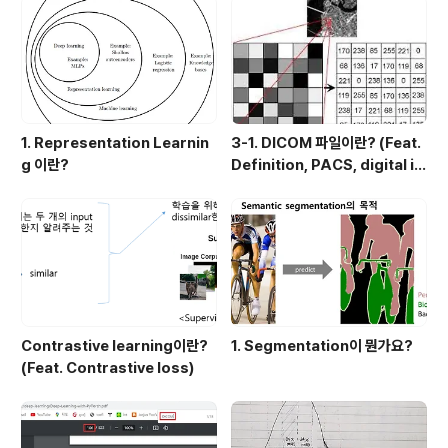
1. Representation Learnin
3-1. DICOM 파일이란? (Feat.
g 이란?
Definition, PACS, digital i
mage 습득과정)
Contrastive learning이란?
1. Segmentation이 뭔가요?
(Feat. Contrastive loss)