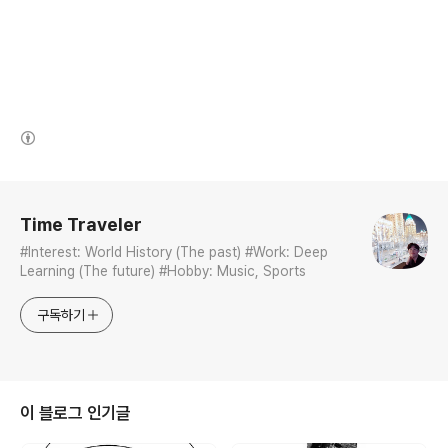
(새창열림)
로그 정보
Time Traveler
#Interest: World History (The past) #Work: Deep
Learning (The future) #Hobby: Music, Sports
구독하기
이 블로그 인기글