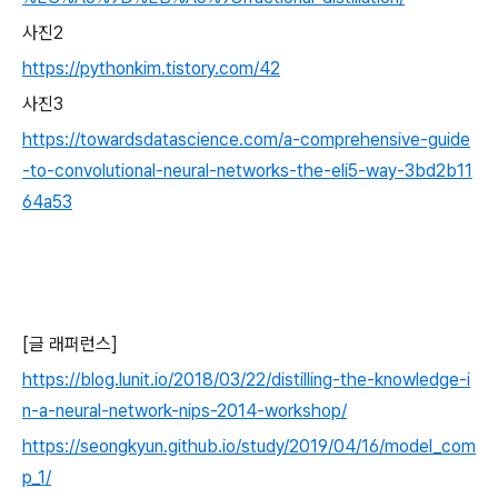
사진2
https://pythonkim.tistory.com/42
사진3
https://towardsdatascience.com/a-comprehensive-guide
-to-convolutional-neural-networks-the-eli5-way-3bd2b11
64a53
[글 래퍼런스]
https://blog.lunit.io/2018/03/22/distilling-the-knowledge-i
n-a-neural-network-nips-2014-workshop/
https://seongkyun.github.io/study/2019/04/16/model_com
p_1/