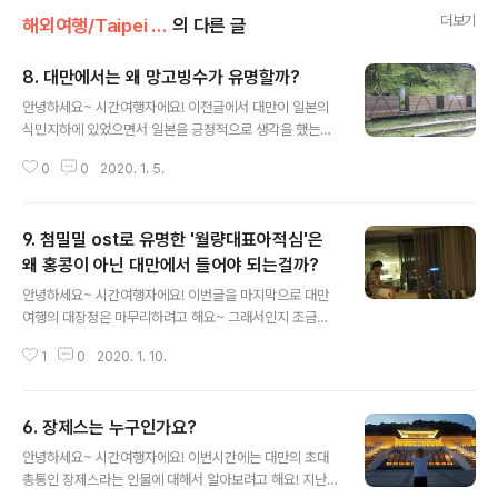
더보기
해외여행/Taipei (대만)
의 다른 글
8. 대만에서는 왜 망고빙수가 유명할까?
글 내용
안녕하세요~ 시간여행자에요! 이전글에서 대만이 일본의
식민지하에 있었으면서 일본을 긍정적으로 생각을 했는지
에 대해서 설명하고 이와 관련된 재미있는 이야기들을 하
0
0
2020. 1. 5.
려고 합니다~ 이전에 대만의 역사에 대해서 다시 리마인드
해볼께요~ 원주민들이 서식 -> 스페인과 네덜란드의 침략
으로 못살게 굼 -> 명나라의 침략으로 못살게 굼 -> 청나
9. 첨밀밀 ost로 유명한 '월량대표아적심'은
라의 침략으로 못살게 굼 ㅎㅎ 매우 간단히 요약했죠? 사실
대만이라는 곳은 본래 원주민들의 나라에요. 그런데 여기
왜 홍콩이 아닌 대만에서 들어야 되는걸까?
글 내용
저기서 침략해오고 자신들의 문화도 무시하고점령하니 기
안녕하세요~ 시간여행자에요! 이번글을 마지막으로 대만
분이 좋진 않았겠죠?? 그런데 1895 청일전쟁 이후 일본에
여행의 대장정은 마무리하려고 해요~ 그래서인지 조금은
게 패한 대만이 시모노세키 조약에 의해 대만을 할양받게
릴렉스한 주제를 다루어보려고해요! 혹시 첨밀밀ost '월량
됩니다. 대만도 1895년 타이완 민주국 수립 선포, 1915년
1
0
2020. 1. 10.
대표아적심'에 대해서 알고계신가요? 모르시는 분들도 아
티파니 사건과 같은 역사적 사건을 통해..
래 노래를 들으시면 "아! 이노래~"라는 반응이실거에요 ㅎ
ㅎ (10초뒤에 노래가 나올거에요~) 갑자기 대만여행에서
6. 장제스는 누구인가요?
뜬금없이 홍콩영화인 첨밀밀을 소개하냐구요? 지금부터
글 내용
그 이유에 대해서 설명해보도록 할게요~! 사실 이 노래의
안녕하세요~ 시간여행자에요! 이번시간에는 대만의 초대
원곡자(진분란)는 따로 있었지만 추후에 등려군이 이 노래
총통인 장제스라는 인물에 대해서 알아보려고 해요! 지난
를 리메이크하게 합니다. 등려군은 타이완 바이중이라는