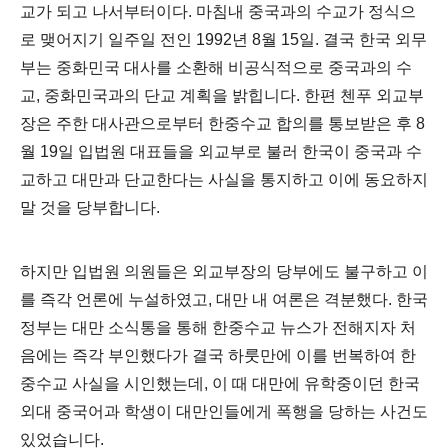
교가 되고 나서부터이다
.
마침내 중국과의 수교가 정식으
로 맺어지기 일주일 전인
1992
년
8
월
15
일
.
결국 한국 외무
부는 중화민국 대사를 소환해 비공식적으로 중국과의 수
교
,
중화민국과의 단교 계획을 밝힙니다
.
한편 첸푸
외교부
장은 주한 대사관으로부터 한중수교 합의를 통보받은 후
8
월
19
일 입법원 대표들을 외교부로 불러 한국이 중국과 수
교하고 대만과 단교한다는 사실을 통지하고 이에 동요하지
말 것을 당부합니다
.
하지만 입법원 의원들은 외교부장의 당부에도 불구하고 이
를 즉각 언론에 누설하였고
,
대만 내 여론은 격분했다
.
한국
정부는 대만 소식통을 통해 한중수교 뉴스가 전해지자 처
음에는 즉각 부인했다가 결국 하룻만에 이를 번복하여 한
중수교 사실을 시인했는데,
이 때 대만에 유학중이던 한국
외대 중국어과 학생이 대만인들에게 폭행을 당하는 사건도
있었습니다
.