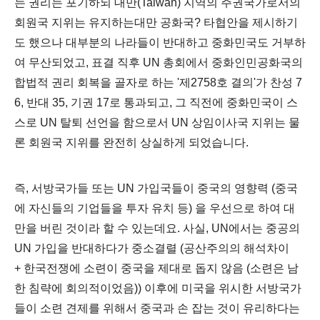
는 권리는 포기하되 대만
(Taiwan)
지역의 주권국가로서의
회원국 지위는 유지하는대만 공화국
?
타협안을 제시하기
도 했으나 대부분의 나라들이 반대하고 중화민국도 거부하
여 무산되었고
,
표결 직후
UN
총회에서 중화인민공화국의
합법적 권리 회복을 골자로 하는
'
제
2758
호 결의
'
가 찬성
7
6,
반대
35,
기권
17
로 통과되고
,
그 직전에 중화민국이 스
스로
UN
탈퇴 선언을 함으로서
UN
상임이사국 지위는 물
론 회원국 지위를 완전히 상실하게 되었습니다
.
즉
,
서방국가들 또는
UN
가입국들이 중국의 영향력
(
중국
에 자신들의 기업들을 투자 유치 등
)
을 우선으로 하여 대
만을 버린 것이라 할 수 있는데요.
사실
, UN
에서는 중공의
UN
가입을 반대하다가 중소결렬
(공산주의의 해석차이
+
한국전쟁에 소련이 중국을 제대로 돕지 않음
(
소련은 남
한 침략에 회의적이었음
))
이후에 미국을 위시한 서방국가
들이 소련 견제를 위해서 중국과 손 잡는 것이 유리하다는