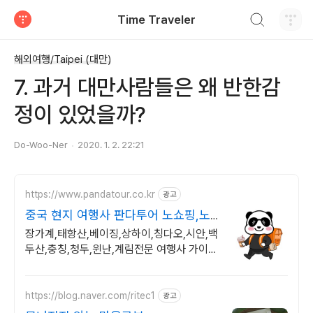
검색하기
Time Traveler
티스토리
해외여행/Taipei (대만)
7. 과거 대만사람들은 왜 반한감
정이 있었을까?
Do-Woo-Ner
2020. 1. 2. 22:21
https://www.pandatour.co.kr
광고
중국 현지 여행사 판다투어 노쇼핑,노
옵션,노팁
장가계,태항산,베이징,상하이,칭다오,시안,백
두산,충칭,청두,윈난,계림전문 여행사 가이드
불친절시 여행비용 전액 환불,기후에 맞게 출
발 날짜 조율
https://blog.naver.com/ritec1
광고