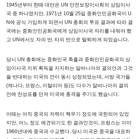
1945
년부터 한때 대만은
UN
안전보장이사회의 상임이사
국 중 하나였지만
, 1971
년
10
월
25
일 중화인민공화국이
U
N
에 공식 가입하게 되면서
UN
총회의 투표 결과에 따라 결
국에는 중화인민공화국에게 상임이사국 자리를 내줘야 했
고
UN
에서도 자의 반
,
타의 반으로 탈퇴하게 되었습니다
.
당시
UN
총회에는 중화민국 축출과 중화인민공화국의 상
임이사국 지위 획득을 지지하는 알바니아의 결의안과 그것
을 반대하는 미국의 안이 동시 상정되었는데
,
서방 국가들
(
캐나다
,
프랑스
,
이탈리아 등
)
도 다수가 알바니아의 결의
안에 찬성표를 던져 미국에 충격을 주기도 했습니다
.
이때는 아직 중국의 저력이 핵무기 정도에 국한되어 있었
지만
,
어느 정도 예견되기도 한 결과인것이,
프랑스는 이미
1960
년대에 중국과 수교했다
.
당시 미국은 중국을 대표하