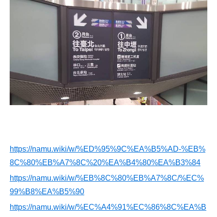
https://namu.wiki/w/%ED%95%9C%EA%B5%AD-%EB%
8C%80%EB%A7%8C%20%EA%B4%80%EA%B3%84
https://namu.wiki/w/%EB%8C%80%EB%A7%8C/%EC%
99%B8%EA%B5%90
https://namu.wiki/w/%EC%A4%91%EC%86%8C%EA%B