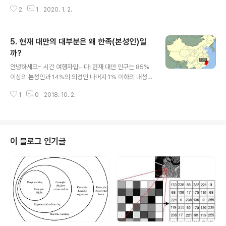
시간에 본성인, 외성인 등을 설명하면서 청나라가 대만이
곳에서 태어난 대만출신 가수라고해요. 본래 부친은 국민
2
1
2020. 1. 2.
라는 섬을 실효지배했다고 배웠어요. 이번장에서는 대만의
혁명군이었는데 국공내전 이후 타이완으로 이주했다고 합
초대 총통인 장제스라는 인물이 어떻게 등장했는지 알아보
니다. 1979년 위조 여권 사용 이후 중국어권에서 활동하..
려고해요. 사실 청나라가 멸망하고 오늘날의 중국으로 넘
5. 현재 대만의 대부분은 왜 한족(본성인)일
어가기까지 굉장히 많은 사건이 있었는데요, 그 과정은 홍
콩편 '쑨원은 누구인가?'에서 언급하려고합니다. 그러니 여
까?
글 내용
기에서는 시간적 흐름만 설명만 하도록 할께요! '1894 청
안녕하세요~ 시간 여행자입니다! 현재 대만 인구는 85%
일전쟁' -> 청나라 패 -> 청나라 학생 중 하나인 쑨원이 국
이상의 본성인과 14%의 외성인 나머지 1% 이하의 내성인
가의 무능함에 분개 -> 황제가 아닌 백성을 위한 나라를 만
으로 구성되어있다고 합니다. 내성인은 뜻 그대로 '안 내'자
들고자 함 -> 삼민주의(민족, 민권, 민생)를 앞세워 혁명을
1
0
2018. 10. 2.
를 사용하여 타이완 땅의 본래 주인인 원주민들을 뜻한다
일으킴 -> 1912년 신해혁명을..
고 합니다. 외성인은 '바깥 외'자를 사용하여 1950년 이후
중국 본토에서 타이완으로 이주한 사람들을 지칭한다고 합
니다 (더 자세한 내용은 '10장'에서 말씀드릴께요!) 그렇다
면 본성인은 누구일까요? '근본 본'이라는 한자를 쓸 정도
이 블로그 인기글
면 타이완의 뿌리라고 생각한다는 건데, 오늘날 대만은 어
느 민족을 자신들의 뿌리라고 생각하고 있는걸까요? 본성
인에 대해서 알아보고자 네덜란드가 타이완을 지배하고 있
던 17세기 중반으로 돌아가 보도록 하겠습니다! 1626년
네덜란드가 타이완을 완전히 점..