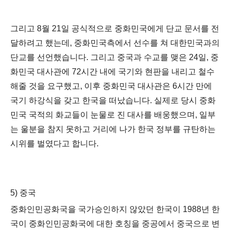
그리고
8
월
21
일 공식적으로 중화민국에게 단교 문서를 전
달하려고 했는데,
중화민국측에서 선수를 쳐 대한민국과의
단교를 선언했습니다
.
그리고 중국과 수교를 맺은
24
일
,
중
화민국 대사관에
72
시간 내에 국기와 현판을 내리고 철수
해줄 것을 요구했고
,
이후 중화민국 대사관은
6
시간 만에
국기 하강식을 갖고 한국을 떠났습니다
.
실제로 당시 중화
민국 국적의 화교들이 눈물로 진 대사를 배웅했으며
,
일부
는 울분을 참지 못하고 거리에 나가 한국 정부를 규탄하는
시위를 벌였다고 합니다
.
5)
중국
중화인민공화국을 국가승인하지 않았던 한국이
1988
년 한
국이 중화인민공화국에 대한 호칭을 중공에서 중국으로 변