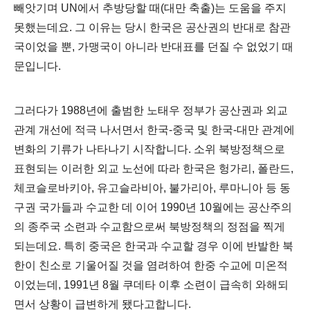
빼앗기며
UN
에서 추방당할 때
(
대만 축출
)
는 도움을 주지
못했는데요. 그 이유는
당시 한국은 공산권의 반대로 참관
국
이었을 뿐
,
가맹국이 아니라 반대표를 던질 수 없었기 때
문입니다
.
그러다가
1988
년에 출범한 노태우 정부가 공산권과 외교
관계 개선에 적극 나서면서 한국
-
중국 및 한국
-
대만 관계에
변화의 기류가 나타나기 시작합니다
.
소위 북방정책으로
표현되는 이러한 외교 노선에 따라 한국은 헝가리
,
폴란드
,
체코슬로바키아
,
유고슬라비아
,
불가리아
,
루마니아 등 동
구권 국가들과 수교한 데 이어
1990
년
10
월에는 공산주의
의 종주국 소련과 수교함으로써 북방정책의 정점을 찍게
되는데요
.
특히 중국은 한국과 수교할 경우 이에 반발한 북
한이 친소로 기울어질 것을 염려하여 한중 수교에 미온적
이었는데
, 1991
년
8
월 쿠데타 이후 소련이 급속히 와해되
면서 상황이 급변하게 됐다고합니다
.