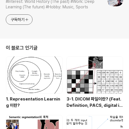
#Interest: World History (The past) #Work: Deep
Learning (The future) #Hobby: Music, Sports
구독하기
이 블로그 인기글
1. Representation Learnin
3-1. DICOM 파일이란? (Feat.
g 이란?
Definition, PACS, digital i
mage 습득과정)