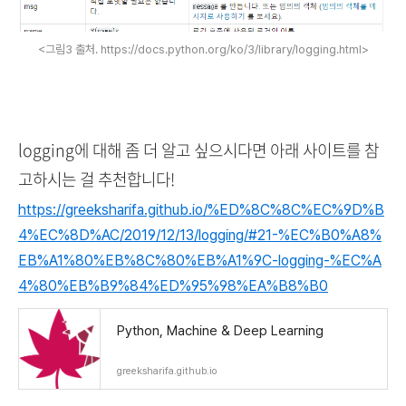
<그림3 출처. https://docs.python.org/ko/3/library/logging.html>
logging에 대해 좀 더 알고 싶으시다면 아래 사이트를 참
고하시는 걸 추천합니다!
https://greeksharifa.github.io/%ED%8C%8C%EC%9D%B
4%EC%8D%AC/2019/12/13/logging/#21-%EC%B0%A8%
EB%A1%80%EB%8C%80%EB%A1%9C-logging-%EC%A
4%80%EB%B9%84%ED%95%98%EA%B8%B0
Python, Machine & Deep Learning
greeksharifa.github.io