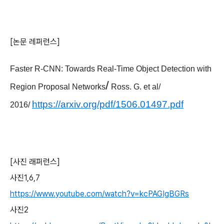
[논문 레퍼런스]
Faster R-CNN: Towards Real-Time Object Detection with
/
Region Proposal Networks
Ross. G. et al/
https://arxiv.org/pdf/1506.01497.pdf
2016/
[사진 래퍼런스]
사진1,6,7
https://www.youtube.com/watch?v=kcPAGIgBGRs
사진2