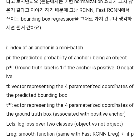
다고 보시면되요 (논문에서는 이런 normalization 효과가 크지 않
은거 같다고 이야기 하기 때문에 그냥 RCNN, Fast RCNN에서
쓰이는 bounding box regression을 그대로 가져 왔구나 생각하
시면 될거 같아요).
i: index of an anchor in a mini-batch
pi: the predicted probability of anchor i being an object
p*i: Ground truth label is 1 if the anchor is positive, 0 negat
ive
ti: vector representing the 4 parameterized coordinates of
the predicted bounding box
t*i: ector representing the 4 parameterized coordinates of
the ground truth box (associated with positive anchor)
Lcls: log loss over two classes (object vs not object)
Lreg: smooth function (same with Fast RCNN Lreg) <- if p