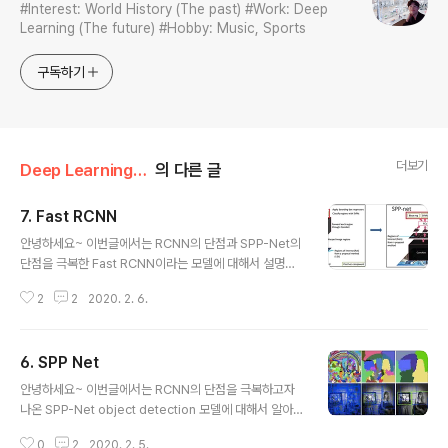
#Interest: World History (The past) #Work: Deep
Learning (The future) #Hobby: Music, Sports
구독하기
더보기
Deep Learning for Computer Vision/Object Detection (OD)
의 다른 글
7. Fast RCNN
글 내용
안녕하세요~ 이번글에서는 RCNN의 단점과 SPP-Net의
단점을 극복한 Fast RCNN이라는 모델에 대해서 설명할
게요~ 1) Three stage pipeline (RCNN, SPP-Net) R
2
2
2020. 2. 6.
CNN과 SPP-Net의 공통적인 학습방식은 아래와 같아요.
①CNN 모델을 사용할 때 ImageNet에 학습된 pre-trai
ned 모델을 쓴다. 이때 pre-trained 모델을 Pascal VO
6. SPP Net
C 이미지 데이터셋에 finetuning 시킨다.②Fine tuning
글 내용
을 마친 후, CNN의 softmax layer를 제거해주고 SVM
안녕하세요~ 이번글에서는 RCNN의 단점을 극복하고자
을 설치한다. Pascal VOC 데이터셋을 CNN의 뒷 부분에
나온 SPP-Net object detection 모델에 대해서 알아보
해당하는 SVM을 학습시켜준다.③classification 학습이
도록 할게요~ 1) Too CNN operation RCNN은 selec
마무리되었으면 bounding box regress..
0
2
2020. 2. 5.