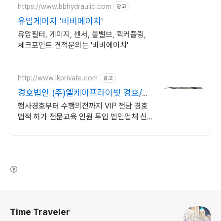
https://www.bbhydraulic.com
광고
유압게이지 '비비에이치'
유압필터, 게이지, 센서, 볼밸브, 퀵커플링,
체크포인트 견적문의는 '비비에이치'
http://www.lkprivate.com
광고
경호법인 (주)엘케이프라이빗 경호/발
렛/스탭 전문인력풀
행사경호부터 수행의전까지 VIP 전담 경호
법적 허가 전문교육 인원 투입 법인업체 신변
보호 명품매장 이벤트 보안까지 경호업 허가
보유
(새창열림)
로그 정보
Time Traveler