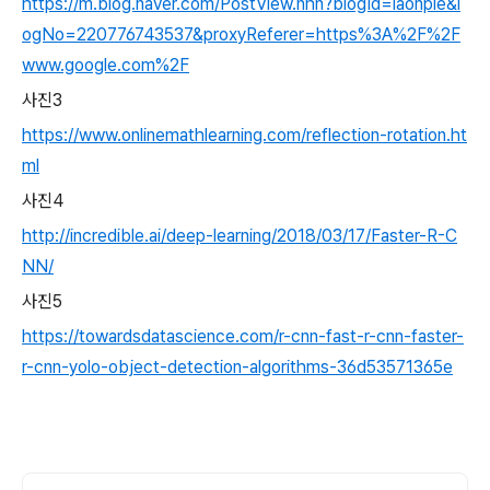
https://m.blog.naver.com/PostView.nhn?blogId=laonple&l
ogNo=220776743537&proxyReferer=https%3A%2F%2F
www.google.com%2F
사진3
https://www.onlinemathlearning.com/reflection-rotation.ht
ml
사진4
http://incredible.ai/deep-learning/2018/03/17/Faster-R-C
NN/
사진5
https://towardsdatascience.com/r-cnn-fast-r-cnn-faster-
r-cnn-yolo-object-detection-algorithms-36d53571365e