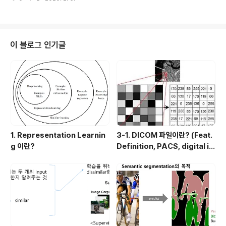
tive search를 통해 대략 2000개의 candidate boun
ding box를 만들어내요. 2000개의 candidate bound
ing box를 CNN에 입력하게되면 하나의 이미지에 대해서
학습하거나 detection(test) 하는데 굉장한 시간이 소요
된답니다. 실시간 성능은 꿈에도 못 꾸겠죠.. 2) Distortio
이 블로그 인기글
n by warping RCNN은 candidate bounding box
내의 feature를 뽑아내기 위해 AlexNet을 이용한다고
했어요. 그래서 candidate boundi..
1. Representation Learnin
3-1. DICOM 파일이란? (Feat.
g 이란?
Definition, PACS, digital i
mage 습득과정)