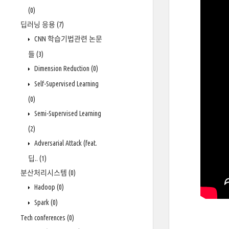
(0)
딥러닝 응용
(7)
CNN 학습기법관련 논문
들
(3)
Dimension Reduction
(0)
Self-Supervised Learning
(0)
Semi-Supervised Learning
(2)
Adversarial Attack (feat.
딥..
(1)
분산처리시스템
(0)
Hadoop
(0)
Spark
(0)
Tech conferences
(0)