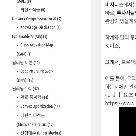
Grou..
(0)
비지니스
에서
최신소식들
(0)
바로,
투자자
들
Network Compression for AI
(5)
관심이 있을까
Knowledge Distillation
(1)
학계와 달리 
Explainable AI (XIA)
(1)
것이죠.
Class Activation Map
(CAM)
(1)
그래서,
프로젝
딥러닝 이론
(16)
Deep Neural Network
예를 들어, 우
(DNN)
(15)
하는지에만 관
딥러닝수학
(47)
(↓
↓
↓ 18초
확률-통계학
(14)
https://www
Convex Optimization
(14)
다변수 미적분
(Multivariate calcu..
(17)
선형대수 (Linear algebra)