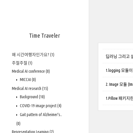
Time Traveler
왜 시간여행자인가요?
(1)
딥러닝 그리고 실행파일
주절주절
(1)
1.logging 
Medical AI conference
(0)
MICCAI
(0)
2. Image 모듈 (Ima
Medical AI research
(15)
Background
(10)
1.Pillow 패
COVID-19 image project
(4)
Gait pattern of Alzheimer's..
(0)
Representation Learning
(2)