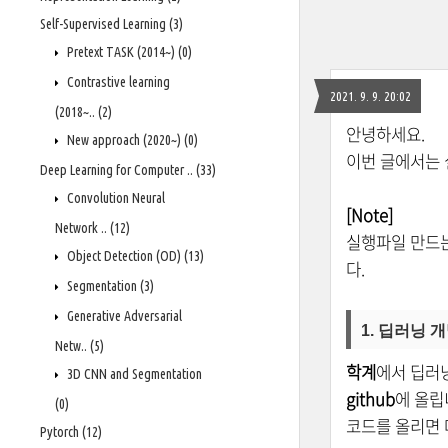
Self-Supervised Learning
(3)
Pretext TASK (2014~)
(0)
Contrastive learning
2021. 9. 9. 20:02
(2018~..
(2)
안녕하세요.
New approach (2020~)
(0)
이번 글에서는 
Deep Learning for Computer ..
(33)
Convolution Neural
[Note]
Network ..
(12)
실행파일 만드
Object Detection (OD)
(13)
다.
Segmentation
(3)
Generative Adversarial
1. 딥러닝
Netw..
(5)
학계
에서 딥러닝
3D CNN and Segmentation
github
에 올립
(0)
코드를 올리면 
Pytorch
(12)