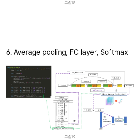
그림18
6. Average pooling, FC layer,
Softmax
그림19