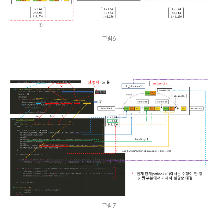
그림6
그릠7