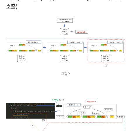
호출)
그림9