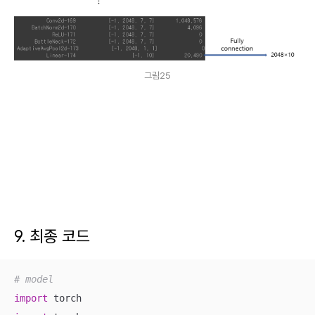
그림25
9. 최종 코드
# model
import