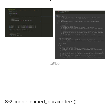
그림22
8-2. model.named_parameters()