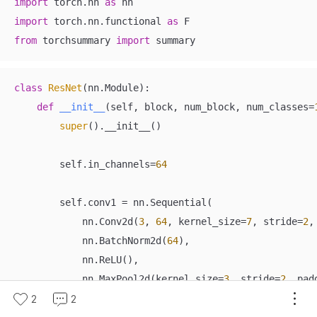
import
 torch.nn 
as
import
 torch.nn.functional 
as
from
 torchsummary 
import
 summary
class
ResNet
(
nn.Module
):
def
__init__
(
self, block, num_block, num_classes=
super
().__init__()

        self.in_channels=
64
        self.conv1 = nn.Sequential(

            nn.Conv2d(
3
, 
64
, kernel_size=
7
, stride=
2
,
            nn.BatchNorm2d(
64
),

            nn.ReLU(),

            nn.MaxPool2d(kernel_size=
3
, stride=
2
, pad
        )

2
2