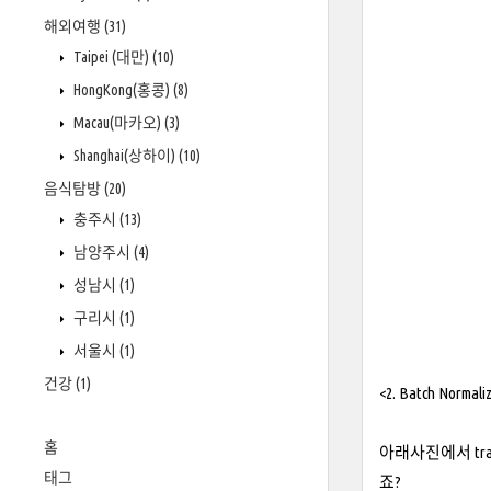
해외여행
(31)
Taipei (대만)
(10)
HongKong(홍콩)
(8)
Macau(마카오)
(3)
Shanghai(상하이)
(10)
음식탐방
(20)
충주시
(13)
남양주시
(4)
성남시
(1)
구리시
(1)
서울시
(1)
건강
(1)
<2. Batch Normali
홈
아래사진에서 tra
태그
죠?