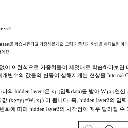
te shift
ing dataset을 학습시킨다고 가정해볼게요. 그럼 가중치가 학습을 하다보면
거에요.
없이 이런식으로 가중치들이 제멋대로 학습하다보면
 매개변수의 값들의 변동이 심해지게는 현상을
Internal 
하나의
hidden layer1
은
x
(
입력
data)
를 받아
W
x
연산 
1
1
1
력
값
(
x
=y
=W
x
)
이 됩니다
.
즉
, hidden layer2
의
입력
2
1
1
1
 변화에 따라
hidden layer2
의 시작점이 매우 달라질 수