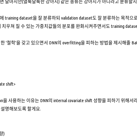
면 달마시안(얼룩달룩한 강아지) 같은 종류는 강아지가 아니라고 분류할지
raining dataset을 잘 분류하되 validation dataset도 잘 분류하는 목적
ataset에 치우쳐 질 수 있는 가중치값들의 분포를 완화시켜주면서도 training 
'철학'을 갖고 있으면서 DNN의 overfitting을 피하는 방법을 제시해줄 Batc
ate shift>
zation을 사용하는 이유는 DNN의 internal covariate shift 성향을 피하기 위해
 설명해보도록 할게요.
변량)