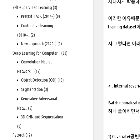
지나치게 학습하
Self-Supervised Learning
(3)
Pretext TASK (2014~)
(0)
이러한 이유때문에 t
Contrastive learning
training d
(2018~..
(2)
자 그렇다면 이러한 
New approach (2020~)
(0)
Deep Learning for Computer ..
(33)
Convolution Neural
Network ..
(12)
Object Detection (OD)
(13)
<1. Internal covari
Segmentation
(3)
Generative Adversarial
Batch normali
Netw..
(5)
하나 풀이하면서
3D CNN and Segmentation
(0)
Pytorch
(12)
1) Covariate(공