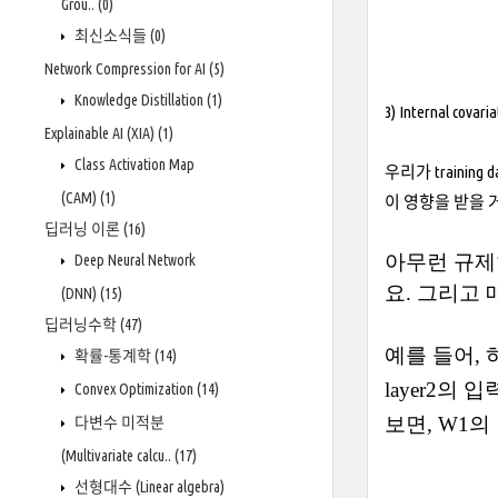
Grou..
(0)
최신소식들
(0)
Network Compression for AI
(5)
Knowledge Distillation
(1)
3) Internal covaria
Explainable AI (XIA)
(1)
Class Activation Map
우리가 train
(CAM)
(1)
이 영향을 받을 
딥러닝 이론
(16)
아무런 규제
Deep Neural Network
요. 그리고
(DNN)
(15)
딥러닝수학
(47)
예를 들어
,
확률-통계학
(14)
layer2
의
입
Convex Optimization
(14)
보면
, W1
의
다변수 미적분
(Multivariate calcu..
(17)
선형대수 (Linear algebra)