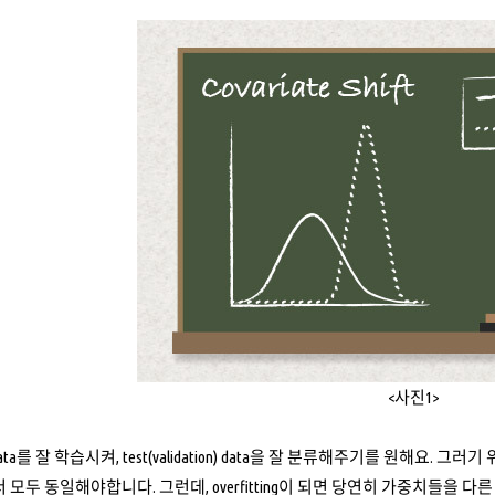
<사진1>
g data를 잘 학습시켜, test(validation) data을 잘 분류해주기를 원해요. 
점에서 모두 동일해야합니다. 그런데, overfitting이 되면 당연히 가중치들을 