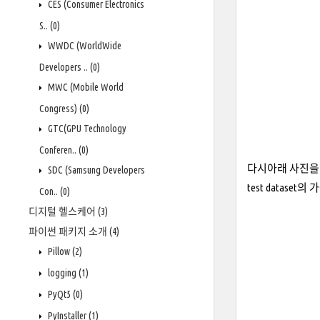
CES (Consumer Electronics
S..
(0)
WWDC (WorldWide
Developers ..
(0)
MWC (Mobile World
Congress)
(0)
GTC(GPU Technology
Conferen..
(0)
다시아래 사진을 보도록
SDC (Samsung Developers
test data
Con..
(0)
디지털 헬스케어
(3)
파이썬 패키지 소개
(4)
Pillow
(2)
logging
(1)
PyQt5
(0)
PyInstaller
(1)