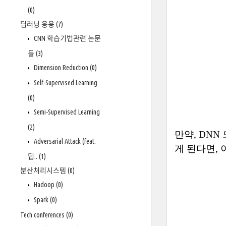
(0)
딥러닝 응용
(7)
CNN 학습기법관련 논문
들
(3)
Dimension Reduction
(0)
Self-Supervised Learning
(0)
Semi-Supervised Learning
(2)
만약
,
DNN
Adversarial Attack (feat.
게 된다면
,
딥..
(1)
분산처리시스템
(0)
Hadoop
(0)
Spark
(0)
Tech conferences
(0)