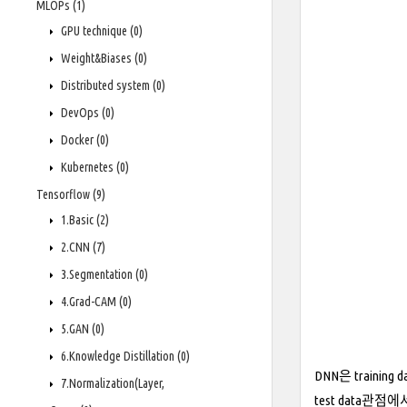
MLOPs
(1)
GPU technique
(0)
Weight&Biases
(0)
Distributed system
(0)
DevOps
(0)
Docker
(0)
Kubernetes
(0)
Tensorflow
(9)
1.Basic
(2)
2.CNN
(7)
3.Segmentation
(0)
4.Grad-CAM
(0)
5.GAN
(0)
6.Knowledge Distillation
(0)
DNN은 trainin
7.Normalization(Layer,
test data관