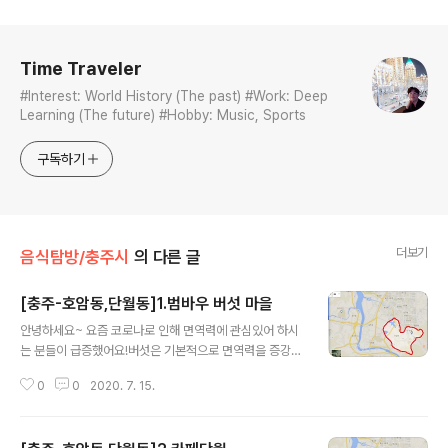
로그 정보
Time Traveler
#Interest: World History (The past) #Work: Deep
Learning (The future) #Hobby: Music, Sports
구독하기
더보기
음식탐방/충주시
의 다른 글
[충주-호암동,단월동]1.범바우 버섯 마을
글 내용
안녕하세요~ 요즘 코로나로 인해 면역력에 관심있어 하시
는 분들이 급증했어요!버섯은 기본적으로 면역력을 증강시
켜주는베타카로틴이라는 성분이 있는데오늘 소개해드릴
0
0
2020. 7. 15.
식당에 가시면엄청난 면역력 증강을 체험하실 수 있으실
거에요! ㅎㅎ 오늘 소개해드릴 식당은 바로충주시 호암리
에 위치하고 있는"범바우 버섯 마을"식당입니다! 한국교통