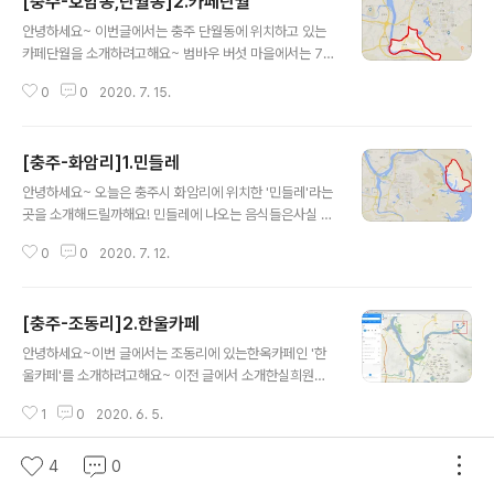
[충주-호암동,단월동]2.카페단월
대에서 대략14분정도 되는 거리네요! 차를 타고 범바우 버
글 내용
섯마을에 도착했어요! (11시에 오픈이에요~) 주차장을 따
안녕하세요~ 이번글에서는 충주 단월동에 위치하고 있는
로 없고주변에 아무곳에나 주차하시면되는것 같아요~ 여
카페단월을 소개하려고해요~ 범바우 버섯 마을에서는 7분
러 방송에도 출현한 흔적들이 보여요! 식당입구 입니다~
이면되고교통대에서 가시는 분들은 11분 정도시간이 거릴
지역음식 경연대회에서도수상한 이력이 있네요!ㅎㅎ 식당
0
0
2020. 7. 15.
거에요! 커피단월에 대한 자세한 정보는 여기링크를참고해
내부 모습이에요~ 저희는 버섯한우전골을주문했어요!(ㅎ
주시면 될 것 같아요!http://www.danwol.co.kr/ 커피단
ㅎ 1박2일 출연자분들사인도 있네요 ㅎ) 먼저 기본반찬이
월은 한옥식 카페가 아니지만 충주에 처음오시는 분들이나
나옵니다~..
[충주-화암리]1.민들레
연인분들에게 꼭 추천하고 싶은카페에요! 아래 화살표 방
글 내용
향대로카페 주차장 입구로 들어오세요~ 주차장에 차가 꽉
안녕하세요~ 오늘은 충주시 화암리에 위치한 '민들레'라는
차있으면아래 화살표로 가셔서 보조 주차장을 이용해주시
곳을 소개해드릴까해요! 민들레에 나오는 음식들은사실 다
면되겠습니다~ 전반적인 설명이안내돼있네요~ 드디어 단
른곳에서도 많이 판매하고 있어서음식에 대한 영양적인 정
월카페 입구입니다! 입구에 들어가자마자 눈을 사로잡은
0
0
2020. 7. 12.
보를 따로말씀드리진 않을거에요 ㅎㅎ 정말 자연안에서 밥
건'빵'이에요 ㅜㅜ 이곳 단월은 직접 베이커리를 만든다고
을 먹는느낌하나만으로도 독특하다고 할 수 있는 곳이라소
하네요~ 직접 만들어서 그런지전부 먹음직 ㅜㅜ 마카롱
개시켜드리면좋을것 같다고 생각했어요~ ㅎㅎ 한국교통대
과..
[충주-조동리]2.한울카페
에서 대략 30분정도 되는 거리에요~ 주차장 입구에요! 주
글 내용
차장 근처에 화장실도 있네요~ 주차를 하시고 나면민들레
안녕하세요~이번 글에서는 조동리에 있는한옥카페인 '한
라는 간판이 있는곳으로 오시면 됩니다! 입구부터 여름분
울카페'를 소개하려고해요~ 이전 글에서 소개한실희원이
위기가 나죠? ㅎㅎ 민들레 카페의 좋은점은야외에서 식사
라는 곳에서 4분이면 도착할 수 있는 곳이에요~ 방문하시
가 가능하다는 점이에요! 나무에 둘러쌓여 먹으면괜시리
1
0
2020. 6. 5.
기 전에 영업시간 확인해주시고!특히 화요일은 매주 정기
기분도 좋아진답니다 ㅎㅎ 겨울엔 고구마도 굽는건지 ㅎㅎ
휴일인거두 번확인해주세요! 한울카페를 네비찍고 오셔도
담에 오면 어떤 용도인지 물어봐야겠어요~ 벽을 모두 창문
지나칠 가능성이 커요 ㅎㅎ근처에 큰 매운탕집이 있는데그
4
0
으로 만..
쪽에 도착하셨을 때 천천히 오셔서한울 카페 간판 또는 버