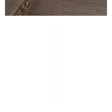
.
.
.
.
.
.
.
.
.
.