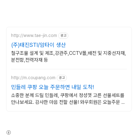
http://www.tae-jin.com
광고
(주)태진STI/암타이 생산
철구조물 설계 및 제조,강관주,CCTV폴,배전 및 지중선자재,
분전함,전력자재 등
http://m.coupang.com
광고
민들레 쿠팡 오늘 주문하면 내일 도착!
소중한 분께 드릴 민들레, 쿠팡에서 정성껏 고른 선물세트를
만나보세요. 감사한 마음 전할 선물! 와우회원은 오늘주문 내
일도착 로켓배송으로 받으세요.
(새창열림)