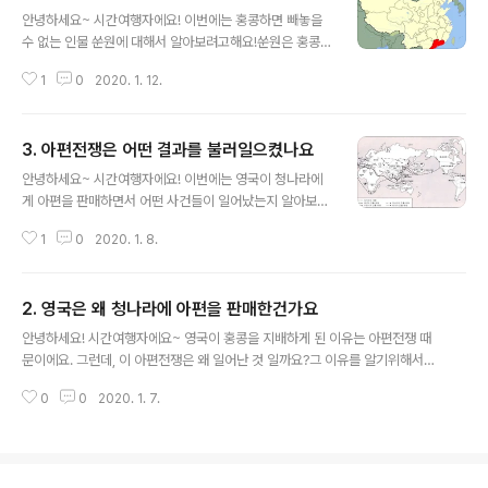
글 내용
안녕하세요~ 시간여행자에요! 이번에는 홍콩하면 빼놓을
수 없는 인물 쑨원에 대해서 알아보려고해요!쑨원은 홍콩
뿐만아니라 지금의 대만과도 매우 밀접한 인물이에요. 장
1
0
2020. 1. 12.
제스와는 달리 지금의 중국(중화인민공화국)의 사람들에게
도 굉장히 높게 평가받는 인물이에요. 이번글에서 쑨원에
대한 인물을 이해해가면서 좀 더 극동아시아 역사에 대해
3. 아편전쟁은 어떤 결과를 불러일으켰나요
좀 더 깊이 이해해보도록 할게요!(이번글은 위키백과에 있
글 내용
는 내용들을 대부분 발췌했으니 위키백과를 참고하시는걸
안녕하세요~ 시간여행자에요! 이번에는 영국이 청나라에
추천합니다~) 쑨원은 1866년 광둥성 광저우에서 빈민한
게 아편을 판매하면서 어떤 사건들이 일어났는지 알아보도
농부의 아들로 태어납니다. 아홉살이 되던 해 동네 서당에
록 할거에요! 유럽열강들과 경쟁하던 영국은 인도에 동인
들어가 전통적인 교육을 받던 도중 1879년 장남 쑨메이가
1
0
2020. 1. 8.
도 회사를 설립하게 됩니다. 광동 성 광저우에 무역항을 설
거주하던 하와이로 건너가 영국 성공회 미션스쿨인 이올라
치한 후 무역을 해나가긴 했지만, 1793년 청나라 황제 건
니 학교에서 서구식 교육을 받게 되지만 하와이 원..
륭제는 영국에게 ‘원하면 문호는 열어주는데 너희 물건을
2. 영국은 왜 청나라에 아편을 판매한건가요
필요하지 않다’고 이야기 합니다. 이렇게 이야기 했던 이유
글 내용
는 당시 영국이 중국에 수출하려고 했던 품목은 면화, 시계,
안녕하세요! 시간여행자에요~ 영국이 홍콩을 지배하게 된 이유는 아편전쟁 때
보석, 모직물 등이고, 영국이 중국으로부터 수입하려고 했
문이에요. 그런데, 이 아편전쟁은 왜 일어난 것 일까요?그 이유를 알기위해서는
던 것은 도자기, 비단, 차, 은이었기 때문인데요. 그런데 당
화폐의 역사에 대해서 알아야 합니다.그렇다면 이번 장에서는 화폐의 역사를 통
시 중국 중하류층들이 입고 있던 의복이 면화, 베였으며 상
0
0
2020. 1. 7.
해 아편전쟁이 일어난 이유에 대해서 알아보도록 할께요~! '''사실 아래 글들은
류충의 의복이 비단이었기 때문에 영국의 수출품이 매력이
대부분 "TVN 어쩌다 어른; 조승연 작가편; 화폐의기원"이라는 곳에서 시청하
없던 것이었죠. 반대로 차, 은, ..
면 훨씬 이해도 잘되고 생동감 있게 내용을 들으실 수 있으실거에요. 그래서 꼭
한 번 시청하시는 걸 추천드려요! 작가님께서 오마이스쿨과 함께 따로 유튜브에