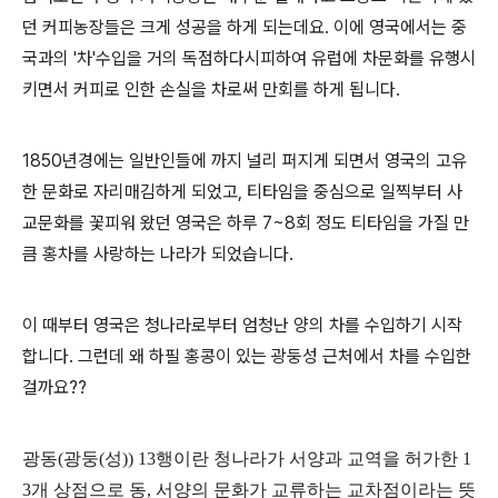
던 커피농장들은 크게 성공을 하게 되는데요
.
이에 영국에서는 중
국과의
'
차
'
수입을 거의 독점하다시피하여 유럽에 차문화를 유행시
키면서 커피로 인한 손실을 차로써 만회를 하게 됩니다
.
1850
년경에는 일반인들에 까지 널리 퍼지게 되면서 영국의 고유
한 문화로 자리매김하게 되었고,
티타임을 중심으로 일찍부터 사
교문화를 꽃피워 왔던 영국은 하루
7~8
회 정도 티타임을 가질 만
큼 홍차를 사랑하는 나라가 되었습니다.
이 때부터 영국은 청나라로부터 엄청난 양의 차를 수입하기 시작
합니다. 그런데 왜 하필 홍콩이 있는 광둥성 근처에서 차를 수입한
걸까요??
광동
(
광둥
(
성
)) 13
행이란 청나라가 서양과 교역을 허가한
1
3
개 상점으로 동
,
서양의 문화가 교류하는 교차점이라는 뜻