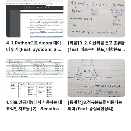
4-1. Python으로 dicom 데이
[확률]3-2. 이산확률 분포 종류들
터 읽기 (Feat. pydicom, Sim
(feat. 베르누이 분포, 이항분포,
pleITK)
기하분포, 음이항 분포, 초기하 분
포, 포아송 분포
1. 의료 인공지능에서 사용하는 대
[통계학]3.정규분포를 따른다는
표적인 지표들 (2) - Sensitivit
의미 (Feat. 중심극한정리)
y, Specificity, ROC Curve,
AUC, PPV