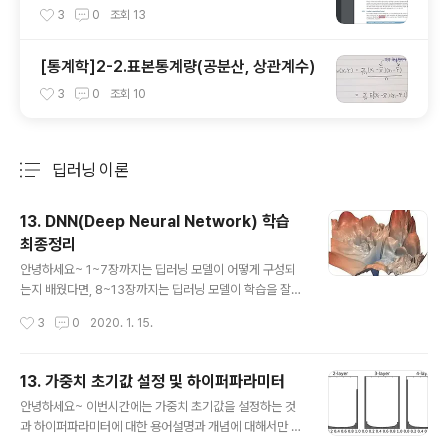
t. pydicom, SimpleITK)
3
0
조회
13
[통계학]2-2.표본통계량(공분산, 상관계수)
3
0
조회
10
딥러닝 이론
분류 전체보기
주요 글 목록
13. DNN(Deep Neural Network) 학습
최종정리
글 내용
안녕하세요~ 1~7장까지는 딥러닝 모델이 어떻게 구성되
는지 배웠다면, 8~13장까지는 딥러닝 모델이 학습을 잘
하기 위해서는 어떤 설정들을 해주어야 하는건지 배웠어
작성시간
3
0
2020. 1. 15.
요. 1~7장 요약본은 여기 링크를 참고해주시고, 이번글에
서는 8~13장까지의 내용을 다루고 Deep Neural Netw
ork 챕터는 이것으로 마무리하려고해요. 그럼 지금부터 마
13. 가중치 초기값 설정 및 하이퍼파라미터
지막 글을 잘 장식해보도록 하겠습니다~ ※해당파트의 자
글 내용
안녕하세요~ 이번시간에는 가중치 초기값을 설정하는 것
세한 설명은 여기를 참고해주세요. 먼저 DNN(Deep Ne
과 하이퍼파라미터에 대한 용어설명과 개념에 대해서만 설
ural Network)을 학습시키기 위해서는 학습(training)
명하고 넘어가려고해요. 앞서 보았듯이 가중치값들이 어떻