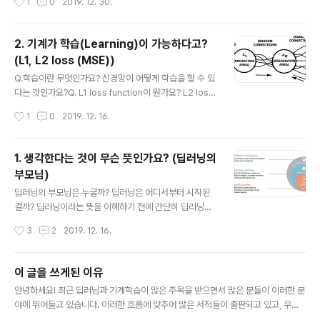
1
0
2019. 12. 30.
사실 굳이..
에서는 또 다른 cost function에 대해서 알아보려고 해요.
상품을 품질 테스트 할때, 테스트의 합격 여부를 구분하려
는 문제가 있다고 해볼께요. 어떤 입력 X가 들어왔을 때, d
2. 기계가 학습(Learning)이 가능하다고?
=0 을 '불합격', d=1 을 '합격'이라고 한다면 아래와 같이
(L1, L2 loss (MSE))
표현할 수 있게 됩니다. 1번은 상품의 품질에 영향을 미칠
글 내용
수 있는 변수들 (ex: x11=색이변한정도, x12=내구성 ...)
Q.학습이란 무엇인가요? 신경망이 어떻게 학습을 할 수 있
에 대한 정보를 담고 있습니다. 그리고, 3번 처럼 각 변수들
다는 것인가요?Q. L1 loss function이 뭔가요? L2 loss
이 가지고 있는 값들이 합격(d=1)인지, 불합격(d=0)인지
function이 뭔가요? 우리는 학습이라는 것을 하기 위해 아
작성시간
1
0
2019. 12. 16.
에 대한 정보를 ..
래와 같은 과정을 거칩니다. 예를 들어, 기계가 탁구치는 것
을 학습한다고 가정해볼께요. ① 처음에는 기계가 사람이
넘겨준 공을 칩니다.② 하지만, 상대방 테이블에 정확히 들
1. 생각한다는 것이 무슨 뜻인가요? (딥러닝의
어가지 않습니다. ③ 기계는 자신의 행위가 잘 못 되었음
부모님)
(error)을 인지하고 자세를 바꿉니다.④ 상대방 테이블에
글 내용
정확히 들어갈때까지 계속 자세를 바꾸는 과정을 반복합니
딥러닝의 부모님은 누굴까? 딥러닝은 어디서부터 시작된
다. 아주 간단하게 보면 학습이라는 것은 어떤 정답이되는
걸까? 딥러닝이라는 뜻을 이해하기 전에 간단히 딥러닝이
결론에 도달하기 위해 수 없이 시행착오(trial-error)를 거
파생된 경로에 대해서 먼저 알아보겠습니다. 딥러닝이란
작성시간
3
2
2019. 12. 16.
치는 행위를 의미하게 됩니다. 그렇다면 기계는 시행..
개념은 "인공지능(Artificial Intelligence; AI)->기계학
습(Machine Learning; ML)->딥러닝(Deep Learnin
g(DL)" 순서를 통해 파생이 됐습니다. 그렇다면 딥러닝과
이 글을 쓰게된 이유
인공지능은 어떤 관계가 있는걸까요?이 둘간의 관계를 알
글 내용
안녕하세요! 최근 딥러닝과 기계학습이 많은 주목을 받으면서 많은 분들이 이러한 분
아보기 위해 인공지능에 대해서 먼저 알아보겠습니다! [1.
야에 뛰어들고 있습니다. 이러한 흐름에 맞추어 많은 서적들이 출판되고 있고, 우수
인공지능의 탄생] 사실 인공지능의 기원에 대해서는 의견
한 강의들이유튜브에 올라오고 있습니다. 물론 초반에는 이해하기가 힘들지 않았습