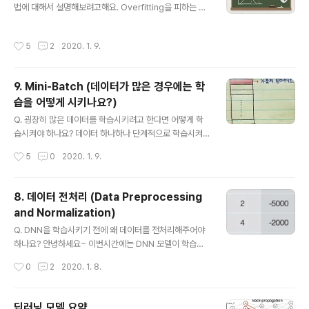
법에 대해서 설명해보려고해요. Overfitting을 피하는 방
DNN모델을 만든다고 했을 때, 방대한 양의 이미지 데이터
향성에 대해서 잠깐 요약해드리면 아래와 같아요. DNN(D
들을 학습시키게 됩니다. 그런데 앞서 언급했듯이 아래 이
eep Neural Network)가 학습할 때 training dataset
미지들만 학습시키게 되면 결국 아래 이미지들에 대해서만
작성시간
5
2
2020. 1. 9.
에 너무 치중된다는 뜻은 DNN 가중치값들이 training da
학습이 잘 될 가능성이 있기 때문에 일반화 성능을 놓칠 가
taset에 최적화되어 있다고 할 수 있어요. 이 말을 바꿔말
능성이 커지게 되는 것이죠. 그렇..
하면 DNN이 가중치값들의 분포 (가중치분포)가 training
9. Mini-Batch (데이터가 많은 경우에는 학
dataset에 지나치게 치우쳐있다라고 말할 수 있겠어요.
습을 어떻게 시키나요?)
하지만 이렇게 되면 validation dataset을 classificati
글 내용
on할 경우에 잘 못 하는 경우가 생겨요. (예를들어, trainin
Q. 굉장히 많은 데이터를 학습시키려고 한다면 어떻게 학
g dataset이 단색의 강아지라고 했을 때, DNN이 너..
습시켜야 하나요? 데이터 하나하나 단계적으로 학습시켜
야 하나요? 안녕하세요~ 이번시간에도 DNN(Deep Neu
작성시간
5
0
2020. 1. 9.
ral Network) 모델을 좀 더 효율적으로 학습하는 방법에
대해서 알아보도록 할거에요. DNN을 학습시키려면 방대
한 양의 데이터를 학습시켜야 할텐데요. 이때 어떤방식으
8. 데이터 전처리 (Data Preprocessing
로 학습시키면 좋은지에 대해서 언급해보려고해요! 1) Sto
and Normalization)
chastic 이전에 가중치를 업데이트 시켰던 방식을 상기해
글 내용
볼게요. 하나의 입력 데이터가 들어오게 되면 가중치를 업
Q. DNN을 학습시키기 전에 왜 데이터를 전처리해주어야
데이트 시켰죠? 이렇게 입력데이터를 하나씩만 처리하면
하나요? 안녕하세요~ 이번시간에는 DNN 모델이 학습을
서 가중치를 업데이트 하는 방식을 Stochastic Gradien
효율적으로 하기위해 필요한 정규(Noramlization; 정규
작성시간
0
2
2020. 1. 8.
t Descent라고 해요. 2) Batch (Gradient Descent; B
화) 대해서 알아보도록 할거에요~ 흔히 Data Preproce
G..
ssing(데이터 전처리)를 위해 하는 방법론으로 쓰이고 있
는데, 이번글에서 data preprocessing과 normalizati
딥러닝 모델 요약