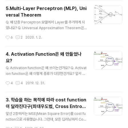
n에 대한 개념정의를 아래와 같이 해놓았어요. "Regulari
5.Multi-Layer Perceptron (MLP), Uni
zation is the process of adding information in or
versal Theorem
der to solve an ill-posed problem or to prevent
글 내용
overfitting." 위의 정의를 알아보기 위해서 overfitting
Q. 왜 단층 Perceptron 모델에서 Layer를 추가하게 되
이라는 개념부터 알아보도록 할께요. 아래 두 그림 처럼 O,
었나요? Q. Universal Approximation Theorem은
X를 구분하는 DNN..
뭔가요? 2~4장까지 배웠던 부분을 아래와 같이 하나의 그
작성시간
6
2
2020. 1. 2.
림으로 요약을 할 수 있습니다. 1.입력값들이 가중치를 곱
합니다(=aj) 결과가 aj로 표현되고 2. aj는 activation fu
nction 'f'를 통과하고 자신들이 예측한 값 yj을 도출합니
4. Activation Function은 왜 만들었나
다.3. 실제 정답 값 tj의 오차값을 (문제정의에) 알맞은 cos
요?
t function을 통해 도출(=ej=(tj-yj)^2/2)합니다.4. 오차
글 내용
값(ej)을 기반으로 backprogation을 통해 가중치 w를
Q. Activation function은 왜 쓰이는건가요? Q. Activat
업데이트 함으로써 학습진행하게 됩니다. 이러한 Percep
ion function은 왜 이렇게 종류가 다양한건가요? 앞서 N
tron은 많은 문제를 해결해 줄 것으로 기대했어요...
eural Network에 대해서 배워보았습니다. 다시 Neural
작성시간
4
4
2019. 12. 31.
Network를 살펴볼까요? 아래그림중에 f라고 표시된 acti
vation function이 담당하고 있는 역할이 뭘까요? 본래
뉴런은 여러 경로를 통해 들어온 전기신호의 합이 일정치
3. 학습을 하는 목적에 따라 cost function
이상이 되면 다음 뉴런으로 신호를 전달하게 됩니다. 앞서
이 달라진다구(최대우도법, Cross Entrop
언급한 "일정치 이상이 되는 기준"이 Activation functio
글 내용
y)?
n이 되는 것입니다. 예를 들어, 일정 값 이상이 되면 1을 출
앞선 2장에서는 MSE(Mean Square Error)를 cost fu
력하여 다음 뉴런에 값을 전달해 주고, 일정 값 이하가 되면
nction으로 사용했습니다. 그런데, 모든 딥러닝에서 Cost
0을 출력하여 다음 뉴런에 값을 전달해주지 않게 합니다.
function이 MSE로 통일되는건 아니에요. 그래서 이번장
작성시간