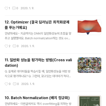
데이터가 필요합니다. 그런데, DNN이 training 데이터를
게 설정되어있는지에 따라서 DNN 모델의 성능이 달라져
지나치게 학습하다보면 training 데이터에 overfitting이
작성시간
1
0
2020. 1. 9.
요. 그렇다면 최초의 가중치값들은 어떻게 설정하면 좋을
일어날 확률이 높겠죠? 또한 가중치값들의 범위들이 tr..
까요? 가중치 초기값 연구를 진행할때 기준점이 되는 부분
은 hidden layer의 activation function 값들이 어떻게
12. Optimizer (결국 딥러닝은 최적화문제
변하는지 보는거에요. 예를들어서 activation function을
를 푸는거에요)
sigmoid function으로 썻다고 가정해볼게요. 활성화 함
글 내용
수로 시그모이드 함수를 사용하는 5층 신경망에 무작위로
안녕하세요~ 지금까지는 DNN의 일반화성능에 초점을 맞
생성한 입력 데이터를 흘리며 각 층의 활성화값 분포를 히
추고 설명했어요. Batch normalization하는 것도 overf
스토 그램으로 그려볼거에요. 1) 가중치를 표준편차가 1인
itting을 막기 위해서이고, Cross validation, L1,L2 reg
작성시간
2
0
2020. 1. 9.
정규분포..
ularization 하는 이유도 모두 overfitting의 문제를 피하
기 위해서에요. 그런데 이번에는 조금 다른 관점에서 DNN
모델이 학습하는 목적을 살펴볼거에요. 먼저우리가 DNN
11. 일반화 성능을 평가하는 방법(Cross vali
모델이 학습하는 목적이 cost function에서 제일 적은 c
dation)
ost(error)값을 찾는게 중요하다고 말씀드렸어요. 그리고
글 내용
아래의 사진에서와 같은 함수가 있을 경우 미분값이 0인
Q. 실제로 데이터들을 학습시킬 때, 일반화성능을 어떤 방
곳을 찾으면 최저 cost 값을 찾을 수 있게 됩니다. 그런데
식으로 평가하나요? Q. 그런데, 갖고있는 데이터가 적다면,
문제는 9장 mini-batch에서 언급했듯이 DNN은 다양한
일반화 성능을 어떤 방식으로 평가해야하나요? 안녕하세
작성시간
0
0
2020. 1. 9.
문제공간을 갖..
요~ 이번글에서는 실제 DNN(Deep Neural Network)
이 방대한양의 데이터를 어떻게 학습시키고 일반화를 평가
하게 되는지 알아보도록 할거에요. 이번장은 복잡한 수식
10. Batch Normalization (배치 정규화)
이 없기 때문에 쉽게 읽어내려가시면 될 것 같아요~ 우리
글 내용
안녕하세요~ 이번글에서도 역시 overfitting을 피하는 방
가 이미지를 학습시켜 이미내의 객체가 무엇인지 분류하는