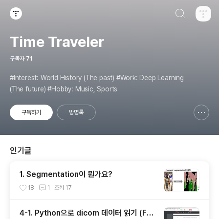
검색하기
티스토리
Time Traveler
구독자
71
#Interest: World History (The past) #Work: Deep Learning
(The future) #Hobby: Music, Sports
구독하기
방명록
신고하기 레이어
열기
인기글
1. Segmentation이 뭔가요?
18
1
조회
17
4-1. Python으로 dicom 데이터 읽기 (Fea