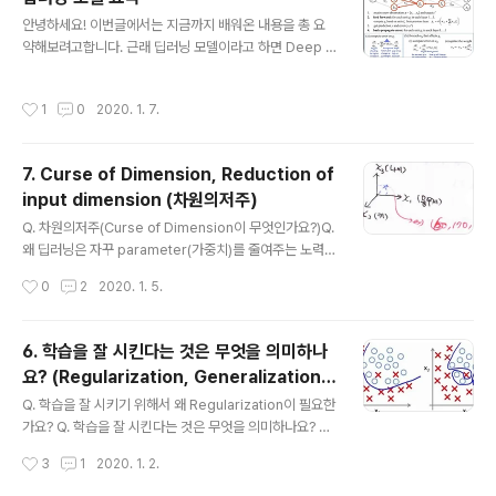
on 관계에 대해서 알아보도록 할게요. 먼저 정규화의 사전
글 내용
안녕하세요! 이번글에서는 지금까지 배워온 내용을 총 요
적인 의미는 아래와 같아요. '어떤 대상을 일정한 규칙이나
약해보려고합니다. 근래 딥러닝 모델이라고 하면 Deep N
기준에 따르는 '정규적인(정식으로 된 규정이나 규범)' 상
eural Network (DNN or Multi-Layer Perceptron
태로 바꾸는 행위 이미지를 예로 들어볼께요. 이미지에서
(MLP)라고 하는 인공신경망(Artificial Neural Networ
하나의 pixel은 보통 0~255의 range(범위)를 갖고 있어
작성시간
1
0
2020. 1. 7.
k; ANN)을 일컫는데요. 다음장부터는 수식이 조금 더 디
요. 가끔 이러한 범위가 수치계산에 비효율적인 ..
테일하고 복잡하게 다루어질 수 있기 때문에 이번장에서
중간점검차 요약을 한 번 할까해요. 그럼 이제부터 시작하
7. Curse of Dimension, Reduction of
겠습니다~ (이번장에서는 말투를 좀 편하게 할께요 ㅎㅎ;;)
input dimension (차원의저주)
[1. Supervised Learning] - 딥러닝(Deep Neural N
글 내용
etwork) 모델 학습방식 --> Supervised Learning V
Q. 차원의저주(Curse of Dimension이 무엇인가요?)Q.
S Unsupervised Learning- Supervised Le..
왜 딥러닝은 자꾸 parameter(가중치)를 줄여주는 노력을
할까요? 안녕하세요~ 지난 시간에는 DNN의 일반화성능
작성시간
0
2
2020. 1. 5.
을 높이기 위해 Regularization 기법에 대해서 알아보았
어요. 또한 L1 regularization 기법이 낮은 가중치를 0으
로 만드는 경향이 있어 입력차원을 줄여주는 효과를 얻을
6. 학습을 잘 시킨다는 것은 무엇을 의미하나
수 있다고 했었던거 기억하세요? 이번장에서는 입력차원
요? (Regularization, Generalization
을 줄여주는것이 왜 효과적인지, 이것이 딥러닝 성능을 어
글 내용
(일반화))
떻게 높여준다는것인지 알아볼거에요. 위키백과에서 내린
Q. 학습을 잘 시키기 위해서 왜 Regularization이 필요한
차원의저주 정의는 아래와 같아요. 쉽게 말하자면 데이터
가요? Q. 학습을 잘 시킨다는 것은 무엇을 의미하나요? 안
의 차원이 증가하면 이것을 표현하기 위한 데이터양이 기
녕하세요~ 이번에는 Deep Neural Network (DNN)을
작성시간
3
1
2020. 1. 2.
하급수적으로 올라간다는 뜻이에요. "The common the
학습 시키기 위해서 사용되는 regularization(규제화) 기
me o..
법에 대해서 알아볼께요. 위키백과에서는 Regularizatio