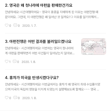
콩이라는 지역의 기원이 되는 배경에 대해서 살펴볼께요~!
2. 영국은 왜 청나라에 아편을 판매한건가요
대만편에서 살펴봤듯이 한족이 세원 명나라(1368~164
글 내용
4)가 여진족이 세운 청나라(1644~1924)에게 밀려 한족
안녕하세요! 시간여행자에요~ 영국이 홍콩을 지배하게 된 이유는 아편전쟁 때
출신들은 점점 남쪽지방으로 후퇴했어요. 대부분 한족은
문이에요. 그런데, 이 아편전쟁은 왜 일어난 것 일까요?그 이유를 알기위해서는
푸젠성과 광둥성에 정착하게 되었는데 한족출신 명나라 사
화폐의 역사에 대해서 알아야 합니다.그렇다면 이번 장에서는 화폐의 역사를 통
람들은 광둥성 지방에서 자신들만의 문화를 구축하면서 살
0
0
2020. 1. 7.
해 아편전쟁이 일어난 이유에 대해서 알아보도록 할께요~! '''사실 아래 글들은
아갔는데요. 광둥어가 그 중 하나라고 합니다~ 어쩌면 홍
대부분 "TVN 어쩌다 어른; 조승연 작가편; 화폐의기원"이라는 곳에서 시청하
콩시민들은 광둥어야 말로 한족의 순수성을 더..
면 훨씬 이해도 잘되고 생동감 있게 내용을 들으실 수 있으실거에요. 그래서 꼭
3. 아편전쟁은 어떤 결과를 불러일으켰나요
한 번 시청하시는 걸 추천드려요! 작가님께서 오마이스쿨과 함께 따로 유튜브에
글 내용
무료영상을 올린 것 도 있으니 시청하시면 더 좋을 것 같아요!!!''' [화폐의 역사]
안녕하세요~ 시간여행자에요! 이번에는 영국이 청나라에
대도시가 생기기 전에는 서로 물물교환이 주가 되었어요. 한쪽에서 돼지가 필요
게 아편을 판매하면서 어떤 사건들이 일어났는지 알아보도
해서 돼지..
록 할거에요! 유럽열강들과 경쟁하던 영국은 인도에 동인
1
0
2020. 1. 8.
도 회사를 설립하게 됩니다. 광동 성 광저우에 무역항을 설
치한 후 무역을 해나가긴 했지만, 1793년 청나라 황제 건
륭제는 영국에게 ‘원하면 문호는 열어주는데 너희 물건을
4. 홍차가 미국을 탄생시켰다구요?
필요하지 않다’고 이야기 합니다. 이렇게 이야기 했던 이유
글 내용
는 당시 영국이 중국에 수출하려고 했던 품목은 면화, 시계,
안녕하세요~ 시간여행자에요! 이번글에서는 홍차가 왜 영국의 최대 수입품이었
보석, 모직물 등이고, 영국이 중국으로부터 수입하려고 했
으며 미국의 독립에 영향을 미치게 되었는지 설명해보도록 할께요~~~ 영국 국
던 것은 도자기, 비단, 차, 은이었기 때문인데요. 그런데 당
왕 찰스 2세 (1630~1685)는 시집을 간 포르투갈의 캐서린 공주가 결혼 지참
시 중국 중하류층들이 입고 있던 의복이 면화, 베였으며 상
0
0
2020. 1. 8.
금(여성이 시집갈 때 친정에서 가져가는 돈이나 물건, 즉 남편에게 혼수품을 주
류충의 의복이 비단이었기 때문에 영국의 수출품이 매력이
는 개념)으로 차와 설탕을 가지고 갑니다. 캐서린 공주는 차에 설탕을 넣어 마시
없던 것이었죠. 반대로 차, 은, ..
는 방법을 영국 상류사회에 유행시키게 했는데요. 이 후 점차 상류사회에서 일