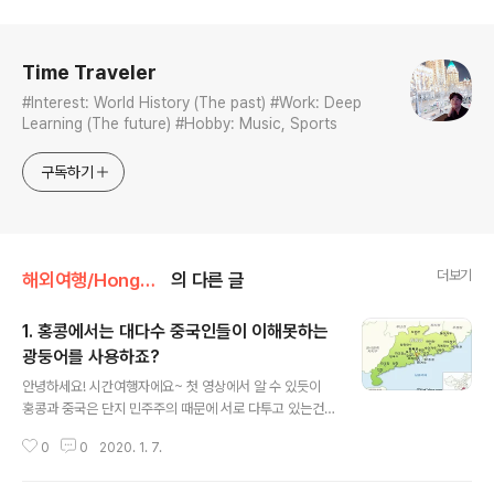
로그 정보
Time Traveler
#Interest: World History (The past) #Work: Deep
Learning (The future) #Hobby: Music, Sports
구독하기
더보기
해외여행/HongKong(홍콩)
의 다른 글
1. 홍콩에서는 대다수 중국인들이 이해못하는
광둥어를 사용하죠?
글 내용
안녕하세요! 시간여행자에요~ 첫 영상에서 알 수 있듯이
홍콩과 중국은 단지 민주주의 때문에 서로 다투고 있는건
아니에요. 광둥어라는 것은 홍콩의 뿌리가 되는 언어인데
0
0
2020. 1. 7.
왜 이것이 북경에서 쓰이는 중국어와 다른걸까요? 이번에
는 '광둥어'라는 언어가 가지고 있는 의미를 살펴보면서 홍