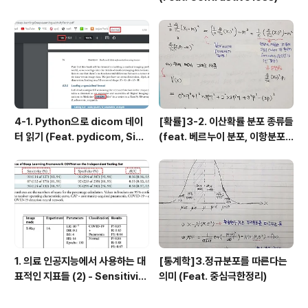
4-1. Python으로 dicom 데이
[확률]3-2. 이산확률 분포 종류들
터 읽기 (Feat. pydicom, Sim
(feat. 베르누이 분포, 이항분포,
pleITK)
기하분포, 음이항 분포, 초기하 분
포, 포아송 분포
1. 의료 인공지능에서 사용하는 대
[통계학]3.정규분포를 따른다는
표적인 지표들 (2) - Sensitivit
의미 (Feat. 중심극한정리)
y, Specificity, ROC Curve,
AUC, PPV