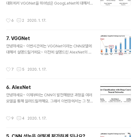
터 ResNet에 대해서 알아보도록 할게요. ResNet은 이
대회에서 VGGNet을 뛰어넘은 GoogLeNet에 대해서
전에 소개된 VGGNet, GoogLeNet과 같은 모델들 보다
설명해드리도록 할거에요 저자의 대부분이 Google 팀원
훨씬 깊고 학습시키기도 더 쉬운 모델..
들이었기 때문에 해당 논문에서 제시한 CNN 모델 이름을
작성시간
6
2
2020. 1. 17.
GoogLeNet이라 명명했어요. (그래서 이 블로그에서는
이 논문을 쓴 저자를 그냥 통칭해서 Google이라고 간주
하고 글을 작성했어요) 이번 abstract에서는 특이하게 밑
7. VGGNet
에서부터 읽어 올라가 볼게요. 저자는 ILSVRC 2014에 진
글 내용
출한 CNN 모델을 GoogLeNet이라고 이름지었어요. G
안녕하세요~ 이번시간에는 VGGNet이라는 CNN모델에
oogLeNet은 22 depth layers를 갖고 있고 hebbian
대해서 설명드릴거에요~ 이전에 설명드린 AlexNet의 등
과 multi-scale processing을 적용했다고 하네요 (뒤
장으로 image classification 분야에서 CNN 모델이 주
에서 자세히 언급하겠죠?ㅎㅎ). 그리고 보통..
목을 받기 시작했어요. 그리고 이후 연구자들은 AlexNet
작성시간
7
5
2020. 1. 17.
의 구조를 바탕으로 자신들 만의 연구를 진행하게 되었죠.
후발 연구자들이 연구를 진행하던 중 2014년에 VGG 모
델과 GoogLeNet 모델이 ILSVRC 대회에 출현하게 되
6. AlexNet
었는데요. 이 두 모델은 AlexNet보다 더 깊은 layer를 쌓
글 내용
으면서 뛰어난 performance(성능)를 보여주기 시작했
안녕하세요~ 이제부터는 CNN이 발전해왔던 과정을 여러
죠. 또한 향후 CNN을 개발할때 보편적으로 사용되는 기법
모델을 통해 알려드릴까해요. 그래서 이번장에서는 그 첫
들이 VGG 모델과 GoogLeNet 모델을 통해 소개되었어
번째 모델이라 할 수 있는 AlexNet에 대해서 소개시켜드
요. 이번글에서는 ILSVRC 2014에 나왔던 두 모..
릴려고 합니다! AlexNet의 논문 제목은 아래와 같은데요.
작성시간
9
4
2020. 1. 17.
여러분께서도 잘알고계신 (아니면 앞으로 잘 아실) 저자들
이 등장했어요. AlexNet Abstract에서는 해당논문에서
사용한 핵심적인 기술이나 전체적인 구조를 간단히 언급하
5. CNN 성능은 어떻게 평가하게 되나요?