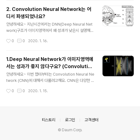
volution layer에요. 보통 convolution layer에서 이미
2. Convolution Neural Network는 어
지를 classification(분류)하는데 필요한 특징(feature)
디서 파생되었나요?
정보들을 뽑아내요. Convolution layer에는 수 많은 filt
글 내용
er들이 있어요. 이러한 filter들을 통해 feature들을 뽑게
안녕하세요~ 지난시간에서는 DNN(Deep Neural Net
되는데 지금부터 어떻게 뽑아내는건지 보여드릴게요. 이미
work)구조가 이미지영역에서 왜 성과가 낮은시 설명해드
지의 feature가 될 수 있는 요소는 굉장히 ..
렸어요. 결과적으로는 이러한 단점을 극복한 것이 Convol
작성시간
0
0
2020. 1. 16.
ution Neural Network (CNN)라는 구조인데, 그렇다면
CNN은 어디서 기원했을까요? 사람들이 인간의 신경망을
본떠 Deep Neural Network를 만들어낸것 처럼, CNN
1.Deep Neural Network가 이미지영역에
도 시각피질(visual cortex)의 neuron이 어떻게 작동하
서는 성과가 좋지 않다구요? (Convolution
는지를 알아보기 위해 노력을 했습니다. 이를 알아보기 위
글 내용
Neural Network)
한 실험으로 고양의 시각피질 반응에대한 실험을 진행했는
안녕하세요~ 이번 챕터부터는 Convolution Neural Ne
데요. 고양이에게 단순한 모양의 여러패턴(같은모양의 다
twork (CNN)에 대해서 다룰려고해요. CNN은 다양한 분
른방향을 갖고있는 그림 or 다른모양의 같은 방향을 갖고
야에서 쓰이지만 이미지영역에서 특히 두각을 나타내고 있
작성시간
0
0
2020. 1. 15.
있는 그림 등)을 보여주고 시각피질의 반응을 살펴보게 됩..
어요. 그러기 위해서는 기존에 Deep Neural Network
(DNN)가 이미지영역에서 왜 쓰이기 힘들지를 알아야겠
죠? 먼저, DNN이 이미지를 어떻게 학습하는지 아래 동영
상을 통해 알아보도록 할게요. 뭐가 문제인지 보이시나요?
첫 번째, 가시적으로 보이는 건 28x28 이미지를 DNN에
의안내
티스토리
로그인
고객센터
입력하려고 할때 일렬로 늘리는걸 보실 수 있으신가요? D
© Daum Corp.
NN의 입력차원이 784개라는 부분에서부터 벌써 curse
of dimensionality 문제를 곧바로 연상시키게 되요 (cur