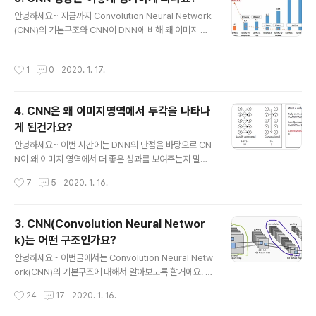
고, 성능결과 또는 해당모델이 갖는 의의에 대해서 간단하
글 내용
게 언급해요. 아래 논문사진에서 나타내는 색은 제가 임의
안녕하세요~ 지금까지 Convolution Neural Network
대로 아래와 같이 설정하고 표시를 했습니다. 파랑: 용어초
(CNN)의 기본구조와 CNN이 DNN에 비해 왜 이미지 영
록: 성능결과빨강: 키워드노란색: AlexNet 구조 먼저 Ale
역에서 뛰어난 성과를 갖게 되었는지 알게되었어요. 이제
xNet은 1.2 million high-resolution images에..
부터는 여러 CNN 모델들을 설명하기 이전에 앞서 CNN
작성시간
1
0
2020. 1. 17.
모델의 종류와 CNN 모델의 성능을 평가하는 기준과 방법
에 대해서 설명해 보도록 할거에요. 1) ILSVRC (Imagen
et Large Scale Visual Recognition Competition)
4. CNN은 왜 이미지영역에서 두각을 나타나
2017년까지 보편적으로 image classification comp
게 된건가요?
etition은 ILSVRC에서 이루어졌어요. 보통 ImageNet
글 내용
사이트에서 방대한 양의 image dataset을 classificati
안녕하세요~ 이번 시간에는 DNN의 단점을 바탕으로 CN
on 목적으로 무료제공해주는데요. 여기서 training ..
N이 왜 이미지 영역에서 더 좋은 성과를 보여주는지 말씀
드릴거에요~ 1) Weight(가중치) parameter 감소 (가중
작성시간
7
5
2020. 1. 16.
치 parameter가 많으면 안되는 이유를 참고하시려면 여
기 링크를 참고해주세요!) 먼저, DNN이 이미지를 학습하
는 방식을 살펴볼까요? 처음 입력 이미지가 784개의 차원
3. CNN(Convolution Neural Networ
으로 구성되어 있네요. 입력 이미지와 연결된 hidden lay
k)는 어떤 구조인가요?
er 수는 사용자가 설정해주는거지만 hidden layer 노드
글 내용
(뉴런) 개수에 따라 가중치들이 굉장히 많아지는것을 볼수
안녕하세요~ 이번글에서는 Convolution Neural Netw
있죠? (가중치개수 = 입력차원수 X hidden layer 노드
ork(CNN)의 기본구조에 대해서 알아보도록 할거에요. C
수) 반면에 CNN에서는 학습을 위한 가중치가 몇개나 필요
NN은 기본적으로 Convolution layer-Pooling layer-
작성시간
24
17
2020. 1. 16.
할까요? 먼저 한 개의 3X3 convolution fi..
FC layer 순서로 진행이 되기 때문에 이에 대해서 차근차
근 알아볼거에요. 먼저 CNN에서 핵심이 되는 부분은 con