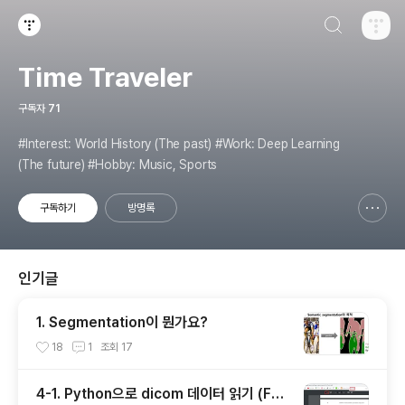
검색하기
티스토리
Time Traveler
구독자
71
#Interest: World History (The past) #Work: Deep Learning
(The future) #Hobby: Music, Sports
구독하기
방명록
신고하기 레이어
열기
인기글
1. Segmentation이 뭔가요?
18
1
조회
17
4-1. Python으로 dicom 데이터 읽기 (Fea