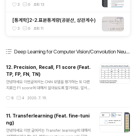
t. pydicom, SimpleITK)
3
0
조회
13
[통계학]2-2.표본통계량(공분산, 상관계수)
3
0
조회
11
Deep Learning for Computer Vision/Convolution Neural 
분류 전체보기
주요 글 목록
12. Precision, Recall, F1 score (Feat.
TP, FP, FN, TN)
글 내용
안녕하세요 이번글에서는 CNN 모델을 평가하는 또 다른
지표인 F1 score에 대해서 알아보도록 할거에요. 앞서
"5.CNN 성능은 어떻게 평가하게 되나요?"라는 글에서 봤
작성시간
8
4
2020. 7. 19.
듯이 CNN은 accuracy 기반을 하여 CNN 성능을 평가한
다고 말씀드렸어요. 하지만 어떠한 상황에서는 accuracy
를 기반으로 하는 것 보다는 다른 성능지표를 사용하는것
11. Transferlearning (Feat. fine-tuni
이 더 좋을 수 있어요. 그래서 이번글에서는 accuracy를
ng)
사용하면 좋지 않은 상황과 이런 상황에서 대안이되는 성
글 내용
과지표(measurement)를 알아보도록 할게요. 이번 글의
안녕하세요 이번 글에서는 Transfer learning에 대해서