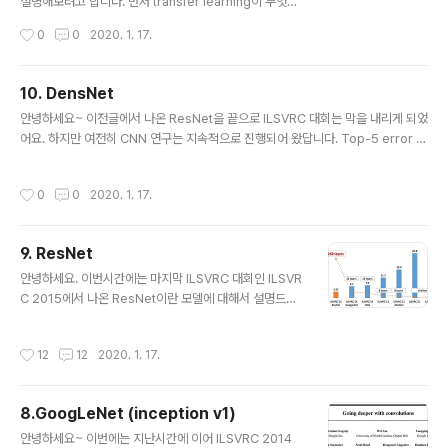
이미지와 모든 내용은 아래 유튜브 영상에서 참고하였으니
설명해보려고 합니다. 먼저 transfer learning이 무엇인
아래영상을 보시는걸 추천드립니다. 로봇에게 A라는 글을
지 설명을 드리는것이 맞으나 이번 글에서는 transer lea
작성시간
0
0
2020. 1. 17.
보여주고(input) 로봇이 A라고 답(answers)했을 때 아
rning을 적용할 때 고려해야할 상황에 대해서만 언급하겠
래 테이블..
습니다. (시간적인 여유가 있으면 transfer learning에
대한 설명을 추후 업데이트 하겠습니다) 아래 사이트의 설
10. DensNet
명을 빌리면 transfer learning을 적용할 때는 크게 4가
글 내용
안녕하세요~ 이전글에서 나온 ResNet을 끝으로 ILSVRC 대회는 막을 내리게 되었
지 상황을 고려하여 fine-tuning 정도를 결정해야 한다고
어요. 하지만 여전히 CNN 연구는 지속적으로 진행되어 왔답니다. Top-5 error ra
합니다. 그렇다면 4가지 상황에 따라 어떻게 fine-tuning
te은 굉장히 적은 수준이지만 여전히 top-1 error는 높은 수준에 해당해요. 그래서
정도를 결정하는지 알아보도록 하겠습니다. https://cs23
CNN 연구는 앞으로도 지속될거라고 생각이 들어요. 원래 이번장에서는 ResNet
1n.github.io/transfer-learning/ CS231n Con..
작성시간
0
0
2020. 1. 17.
다음에 주목을 받은 DenseNet에 대해서 글을 쓸 계획이었으나, 현재 업무과 과중
된 상태여서 아래영상으로 우선 대체하고 나중에 리뷰할 기회가 있으면 하려고해요.
해당 영상은 전 홍콩과기대 교수님이자 현재 Naver Clova AI의 수장을 맡고계신
9. ResNet
김성훈 선생님께서 AlexNet 부터 DenseNet 까지 쉽게 요약하신글이니 참고하시
글 내용
면 좋을 것 같습니다!
안녕하세요. 이번시간에는 마지막 ILSVRC 대회인 ILSVR
C 2015에서 나온 ResNet이란 모델에 대해서 설명드려
볼게요. 지난글에는 Google에서 GoogLeNet이란 모델
을 발표했죠? 그런데 대부분 전문가들은 GoogLeNet은
작성시간
12
12
2020. 1. 17.
너무 구조가 복잡하기 이해하기 어렵다는게 중론이에요.
그래도 성능이 좋으니 GoogLeNet version2인 incep
tion v2 or v3 모델을 종종 사용했는데요. Microsoft는
8.GoogLeNet (inception v1)
2015년에 CNN 구조도 간단하면서 inception v3보다
글 내용
도 성능이 좋은 ResNet을 발표하게됐어요. 그럼 지금부
안녕하세요~ 이번에는 지난시간에 이어 ILSVRC 2014