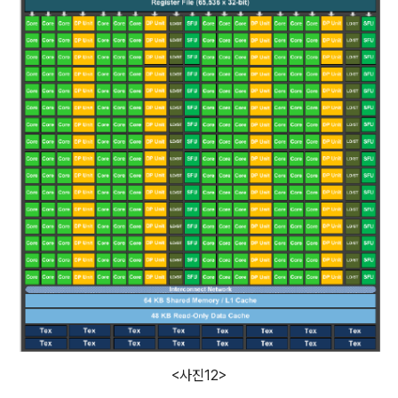
<사진12>