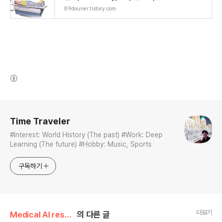
89douner.tistory.com
(새창열림)
로그 정보
Time Traveler
#Interest: World History (The past) #Work: Deep
Learning (The future) #Hobby: Music, Sports
구독하기
더보기
Medical AI research/COVID-19 image project
의 다른 글