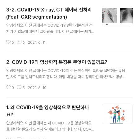
3-2. COVID-19 X-ray, CT 데이터 전처리
(Feat. CXR segmentation)
글 내용
안녕하세요. 이전 글에서는 COVID-19 관련 기본적인 전
처리 기법들에 대해서 알아봤습니다. 이번 글에서는 제가
개인적으로 필요하다고 생각했던 전처리 기법에 대해 설명
6
6
2021. 6. 11.
하려고 합니다. 참고로 첨부된 이미지들은 Kaggle에서 제
공하는 public dataset 입니다 1. 딥러닝을 위한 X-ray,
CT 데이터 정리 필요성 1-1. X-ray 먼저 X-ray 사진들을
2. COVID-19의 영상학적 특징은 무엇이 있을까요?
보면 대부분 오른쪽 상단 또는 왼쪽 상단에 text 글씨들이
글 내용
써져 있는 것을 확인할 수 있습니다. 또한, X-ray 촬영시
안녕하세요. 이번 글에서는 COVID-19이 갖는 영상학적 특징을 설명하는 유용
부착되는 tube들도 보입니다. 이러한 요소들은 사실 artif
한 사이트를 알려드리려고 합니다. 해당 내용을 따로 정리하긴 하였으나, 영상
act에 해당하기 때문에 CNN 모델을 제대로 training 또
학적 자료는 라이센스 관련 여부가 확실하지 않아 링크만 걸어 두었습니다. 혹
는 evaluation 하는데 방해가 될 수 있습니다. (데이터가
0
3
2021. 6. 10.
시 정리된 자료가 필요하신 분은 (비밀)댓글에 메일주소를 남겨주세요! (↓↓↓
적다면 해당 artifac..
코로나에 대한 영상학적 소견↓↓↓) https://www.youtube.com/watch?
v=nE0Zb6C-kzg https://www.youtube.com/watch?v=oOlJs7bJ0h
1. 왜 COVID-19을 영상학적으로 판단하나
o https://www.youtube.com/watch?v=YCX-ffofa8I https://www.yo
utube.com/watch?v=8ZKjo4KcF50
요?
글 내용
안녕하세요. 이번 글에서는 왜 COVID-19을 영상학적으
로 판단할 필요가 있는지 알아보려고 합니다. 먼저, COVI
D-19이 무엇인지 간단하게 알아보고, 왜 COVID-19을 C