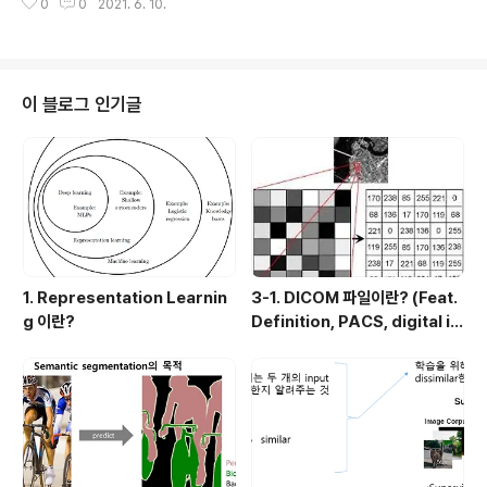
0
0
2021. 6. 10.
T, X-ray 같은 영상이미지에서 찾게 되는지 알아보도록
하겠습니다. 1. COVID-19이 무엇인가요? 2020년 2월 1
1일 세계보건기구(WHO)는 2019년에 발생한 코로나바
이러스 감염증 (Coronavirus disease) 에 대한 공싱명
칭으로 COVID-19을 사용하기 시작했습니다. 대부분의
이 블로그 인기글
의학논문에서는 Severe Acute Respiratory Syndro
me-Coronavirus-2(SARS-CoV-2) 라는 용어를 사용
하기도 하는데, SARS-CoV-2와 COVID-19은 동의어라
고 보시면 됩니다. SARS..
1. Representation Learnin
3-1. DICOM 파일이란? (Feat.
g 이란?
Definition, PACS, digital i
mage 습득과정)