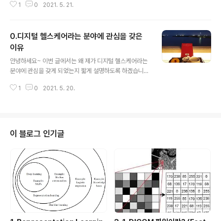
1
0
2021. 5. 21.
국의 의료환경, 미국의 의료환경이 각각 다르죠. 물론 우리
나라와 다른 미국의 의료환경을 아는 것만으로도 도움이
될 수 있겠지만, 제가 따로 미국의 의료환경에 대해서 다루
0.디지털 헬스케어라는 분야에 관심을 갖은
는 이유는 따로 있습니다. 그 이유는.... "현재 또는 앞으로
미국헬스케어 or 의료시스템은 큰 변곡점을 맞을 것이기
이유
글 내용
때문입니다." 그리고, 이러한 변곡점으로 인한 새로운 패러
안녕하세요~ 이번 글에서는 왜 제가 디지털 헬스케어라는
다음은 분명 다른 국가들에게 영향을 미치게 될 수도 있겠
분야에 관심을 갖게 되었는지 짧게 설명하도록 하겠습니
죠 . 그렇다면, 미국의 시스템은 왜 변곡점을 맞을 수 밖에
다! 1. 석사졸업 한 후의 고민 사실 2017년에 석사를 하면
없는지, 이러한 변곡점이 기술변화 및 패러다임의 변화를
1
0
2021. 5. 20.
서 처음으로 딥러닝을 배우기 시작했어요. 당시에는 딥러
촉진시킬 수 밖에..
닝 이론공부, 관련 논문들 공부, 세미나 준비로 바쁘기만 했
죠. 그렇게 2019년에 석사를 졸업하고, 제주도 여행을 하
면서 문득 아래와 같은 생각을 하게 됐습니다. "그래서 내
가 배운 지식으로 난 무엇을 하고 싶은거지?" 당시 딥러닝
이 블로그 인기글
이 굉장히 주목을 받고 있었습니다 (지금도 여전히 주목을
받고 있지만요). 그래서, 관련 지식들을 다양하게 습득하면
저에게 이로울 것이라 생각했죠. 하지만, 여전히 딥러닝을
이용해서 무엇을 하고싶다는 생각은 없었던 것 같습니다.
2. 2019년 콜린성 두드..