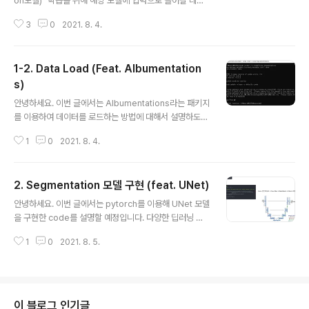
on모델)" 학습을 위해 해당 모델에 입력으로 들어갈 데이
른 segmentation challenge에서도 구할 수 있습니다.
터들이 어떤 과정을 통해 load 되는지 알아보도록 하겠습
보통 ..
3
0
2021. 8. 4.
니다. 코드는 아래 사이트를 기반으로 수정하였으니 아래
영상을 먼저 참고하시면 글을 이해하시는데 도움이 될 것
으로 생각됩니다. https://www.youtube.com/watch?
1-2. Data Load (Feat. Albumentation
v=1gMnChpUS9k 위의 강의에서는 augmentation 부
분을 직접구현해주었는데, 이번 글에서는 torchvision에
s)
글 내용
서 augmentation을 위해 제공해주는 torchvision.tran
안녕하세요. 이번 글에서는 Albumentations라는 패키지
sform 모듈을 적용하여 data load 하는 내용을 설명하려
를 이용하여 데이터를 로드하는 방법에 대해서 설명하도록
고 합니다. [data_load.py] import os import numpy
하겠습니다. https://github.com/albumentations-te
as n..
1
0
2021. 8. 4.
am/albumentations GitHub - albumentations-te
am/albumentations: Fast image augmentation li
brary and an easy-to-use wrapper around othe
2. Segmentation 모델 구현 (feat. UNet)
r libraries. Fast image augmentation library and
글 내용
an easy-to-use wrapper around other libraries.
안녕하세요. 이번 글에서는 pytorch를 이용해 UNet 모델
Documentation: https://albumentations.ai/docs/
을 구현한 code를 설명할 예정입니다. 다양한 딥러닝 기
Paper about t..
반 segmentation 모델이 있지만, UNet 모델이 가장 기
1
0
2021. 8. 5.
본이 되기 때문에 다루었습니다. 소개해 드릴 UNet pytor
ch 코드는 아래 영상을 기반으로 리뷰했으니 아래 영상도
참고해주세요! https://www.youtube.com/watch?v=
sSxdQq9CCx0 ※최종코드는 제일 아래에 있으니 참고
해주세요! ※대부분 PPT 슬라이드에 설명한 내용을 이미
이 블로그 인기글