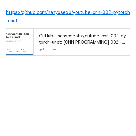
https://github.com/hanyoseob/youtube-cnn-002-pytorch
-unet
GitHub - hanyoseob/youtube-cnn-002-py
torch-unet: [CNN PROGRAMMING] 002 - U
NET
github.com