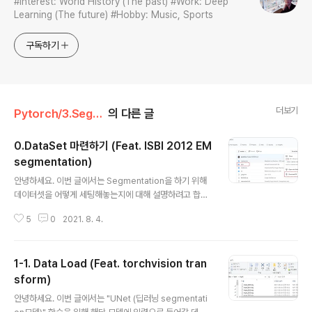
#Interest: World History (The past) #Work: Deep
Learning (The future) #Hobby: Music, Sports
구독하기
더보기
Pytorch/3.Segmentation
의 다른 글
0.DataSet 마련하기 (Feat. ISBI 2012 EM
segmentation)
글 내용
안녕하세요. 이번 글에서는 Segmentation을 하기 위해
데이터셋을 어떻게 세팅해놓는지에 대해 설명하려고 합니
다. 코드는 아래 사이트를 기반으로 수정하였으니 아래 영
5
0
2021. 8. 4.
상을 먼저 참고하시면 글을 이해하시는데 도움이 될 것으
로 생각됩니다. https://www.youtube.com/watch?v
=fWmRYmjF-Xw 1. 데이터 다운받기 (Feat. ISBI 2012
1-1. Data Load (Feat. torchvision tran
EM segmentation Challenge) 보통 segmentation
을 하기 위한 public 데이터들은 Kaggle, MICCAI 같은
sform)
글 내용
곳에서 열리는 segmentation challenge에서 구할 수
안녕하세요. 이번 글에서는 "UNet (딥러닝 segmentati
있습니다. 또는 과거에 진행되었거나 현재에 진행되는 다