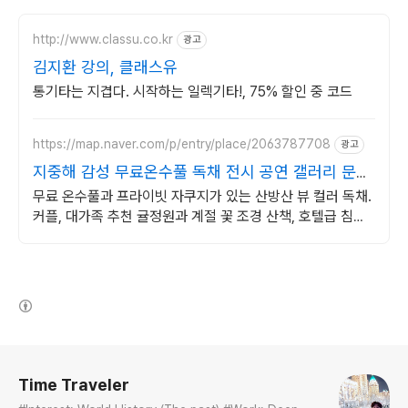
http://www.classu.co.kr
광고
김지환 강의, 클래스유
통기타는 지겹다. 시작하는 일렉기타!, 75% 할인 중 코드
https://map.naver.com/p/entry/place/2063787708
광고
지중해 감성 무료온수풀 독채 전시 공연 갤러리 문화
공간
무료 온수풀과 프라이빗 자쿠지가 있는 산방산 뷰 컬러 독채.
커플, 대가족 추천 귤정원과 계절 꽃 조경 산책, 호텔급 침구
로 푹 쉬는 제주 감성 빌리지 독채.
(새창열림)
로그 정보
Time Traveler