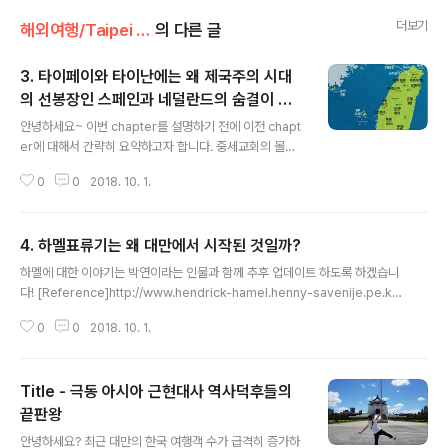
더보기
해외여행/Taipei (대만)
의 다른 글
3. 타이페이와 타이난에는 왜 제국주의 시대
의 선봉장인 스페인과 네덜란드의 숨결이 있
글 내용
을까?
안녕하세요~ 이번 chapter를 설명하기 전에 이전 chapt
er에 대해서 간략히 요약하고자 합니다. 중세교회의 몰락
에 따른 르네상스 운동과 오스만 제국의 번성으로 인하여
0
0
2018. 10. 1.
유럽국가들은 대항해시대를 열게 됩니다. 이 과정에서 포
루투갈은 타이완이라는 섬을 발견하게 되고 '포르모사(아
름다운 섬)!'라고 명명했습니다. 포루투갈은 타이완을 점령
4. 하멜표류기는 왜 대만에서 시작된 것일까?
하는 대신 원주민들과 무역을 하는 정도로 만족했습니다. 1
글 내용
7세기 중반에 들면서 네덜란드와 스페인은 제국주의 국가
하멜에 대한 이야기는 박연이라는 인물과 함께 추후 업데이트 하도록 하겠습니
중에서도 선봉장 역할을 하게 됩니다. 1624년 네덜란드가
다! [Reference]http://www.hendrick-hamel.henny-savenije.pe.kr/
펑후제도와 타이난에 당도하게 됩니다. 포루투갈과 달리
hollandk15.htmhttps://namu.wiki/w/%ED%97%A8%EB%93%9C%
이들은 열대지역에서 재배가 되는 사탕수수를 발견하자 해
0
0
2018. 10. 1.
EB%A6%AD%20%ED%95%98%EB%A9%9Chttps://www.youtub
당 지역을 지배하게 됩니다 (유럽인들이 향신료 만큼 달달
e.com/watch?v=BoI5uMw2fEUhttps://www.youtube.com/watch?v
한 맛을 내는 사탕수수(설탕)에도 큰 관..
=nA13vgqBMpE
Title - 극동 아시아 근현대사 역사덕후들의
끝판왕
글 내용
안녕하세요? 최근 대만의 한국 여행객 수가 급격히 증가하