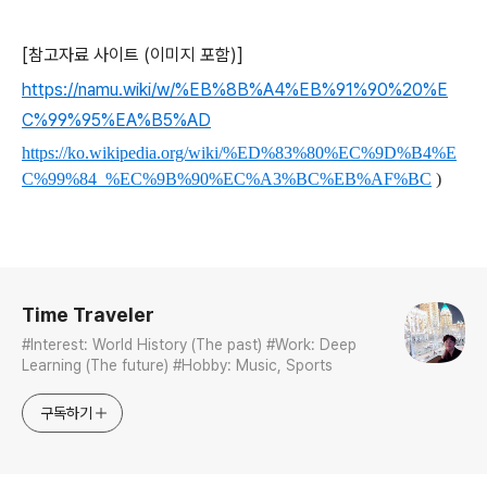
[참고자료 사이트 (이미지 포함)]
https://namu.wiki/w/%EB%8B%A4%EB%91%90%20%E
C%99%95%EA%B5%AD
https://ko.wikipedia.org/wiki/%ED%83%80%EC%9D%B4%E
C%99%84_%EC%9B%90%EC%A3%BC%EB%AF%BC
)
로그 정보
Time Traveler
#Interest: World History (The past) #Work: Deep
Learning (The future) #Hobby: Music, Sports
구독하기