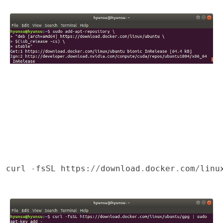
curl
-
fsSL
https
:
//
download
.
docker
.
com
/
linu