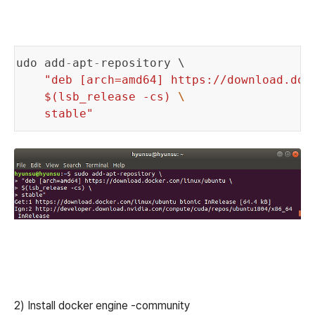
sudo
add
-
apt
-
repository
 \

"deb [arch=amd64] https://download.doc
     $(lsb_release -cs) 
\
     stable"
2) Install docker engine -community