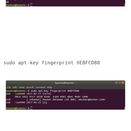
sudo
apt
-
key
fingerprint
0
EBFCD88