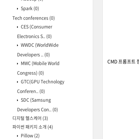
Spark
(0)
Tech conferences
(0)
CES (Consumer
Electronics S..
(0)
WWDC (WorldWide
Developers ..
(0)
CMD 프롬프트 창
MWC (Mobile World
Congress)
(0)
GTC(GPU Technology
Conferen..
(0)
SDC (Samsung
Developers Con..
(0)
디지털 헬스케어
(3)
파이썬 패키지 소개
(4)
Pillow
(2)