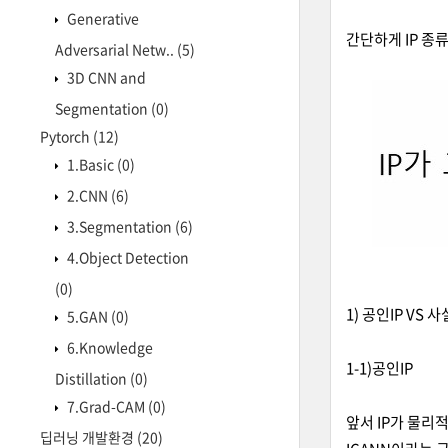
Generative
간단하게 IP 종
Adversarial Netw..
(5)
3D CNN and
Segmentation
(0)
Pytorch
(12)
1.Basic
(0)
2.CNN
(6)
3.Segmentation
(6)
4.Object Detection
(0)
1) 공인IP VS 사
5.GAN
(0)
6.Knowledge
1-1)공인IP
Distillation
(0)
7.Grad-CAM
(0)
앞서 IP가 물리
딥러닝 개발환경
(20)