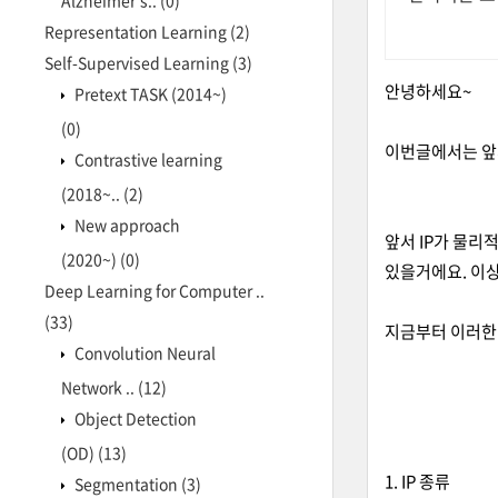
Alzheimer's..
(0)
Representation Learning
(2)
Self-Supervised Learning
(3)
안녕하세요~
Pretext TASK (2014~)
(0)
이번글에서는 앞서
Contrastive learning
(2018~..
(2)
New approach
앞서 IP가 물리적 
(2020~)
(0)
있을거에요. 이상
Deep Learning for Computer ..
(33)
지금부터 이러한 
Convolution Neural
Network ..
(12)
Object Detection
(OD)
(13)
1. IP 종류
Segmentation
(3)