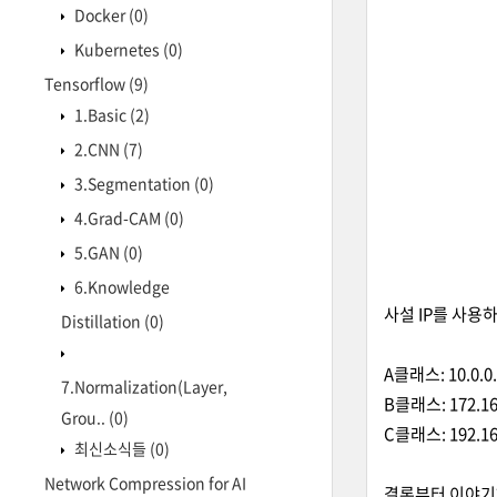
Docker
(0)
Kubernetes
(0)
Tensorflow
(9)
1.Basic
(2)
2.CNN
(7)
3.Segmentation
(0)
4.Grad-CAM
(0)
5.GAN
(0)
6.Knowledge
사설 IP를 사용
Distillation
(0)
A클래스: 10.0.0.0
7.Normalization(Layer,
B클래스: 172.16.
Grou..
(0)
C클래스: 192.168
최신소식들
(0)
Network Compression for AI
결론부터 이야기하