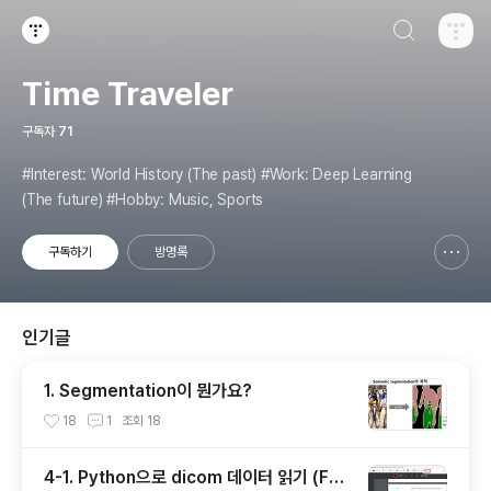
검색하기
티스토리
Time Traveler
구독자
71
#Interest: World History (The past) #Work: Deep Learning
(The future) #Hobby: Music, Sports
구독하기
방명록
신고하기 레이어
열기
인기글
1. Segmentation이 뭔가요?
18
1
조회
18
4-1. Python으로 dicom 데이터 읽기 (Fea