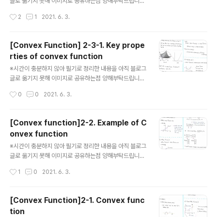
글로 옮기지 못해 이미지로 공유하는점 양해부탁드립니다.
아래 내용의 키워드는 다음과 같습니다. Key properties
작성시간
2
1
2021. 6. 3.
of convex function, second-order condition, res
triction of convex function to line, log sum expo
nential function, quadratic function (글의 순서는 왼
[Convex Function] 2-3-1. Key prope
쪽부분부터 읽으시고, 오른쪽 부분으로 넘어가시면 됩니
rties of convex function
다) . . . . . . . . . . . . . . . . (PPT 자료를 참고하려고 했는데,
글 내용
10M 이상의 파일은 업로드가 안되나보네요 ㅜㅜ.. (비밀)
※시간이 충분하지 않아 필기로 정리한 내용을 아직 블로그
댓글 같은 곳에 이메일을 남겨주시면 해당 자료를 보내드
글로 옮기지 못해 이미지로 공유하는점 양해부탁드립니다.
로도록 하겠습니다..
아래 내용의 키워드는 다음과 같습니다. Key properties
작성시간
0
0
2021. 6. 3.
of convex function, meaning restriction of a func
tion a line, sublevel set, epigraph, jensen's ineq
uality (글의 순서는 왼쪽부분부터 읽으시고, 오른쪽 부분
[Convex function]2-2. Example of C
으로 넘어가시면 됩니다) . . . .
onvex function
글 내용
※시간이 충분하지 않아 필기로 정리한 내용을 아직 블로그
글로 옮기지 못해 이미지로 공유하는점 양해부탁드립니다.
아래 내용의 키워드는 다음과 같습니다. Exponential fun
작성시간
1
0
2021. 6. 3.
ction, affine function, power function, negative e
ntropy, max function (글의 순서는 왼쪽부분부터 읽으
시고, 오른쪽 부분으로 넘어가시면 됩니다) . . . .
[Convex Function]2-1. Convex func
tion
글 내용