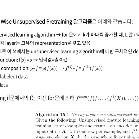
-Wise Unsupervised Pretraining 알고리즘
은 아래와 같습니다.
pervised learning algorithm → for 문에서 k가 하나씩 증가할 때, 
각 layer는 고유의 representation을 갖고 있음
로 이 책에서는 unsupervised learning algorithm에 대한 구체적인 d
 function: f(x) = x → 입력값=출력값
g
f
g
(
f
(
x
)
)
f
)
(
k
f
f
(
k
)
(
f
(
x
)
)
 composition:
∘
=
→
∘
=
(labeled) data
data
f
k
=
m
(
f
(
f
.
.
.
.
(
f
1
(
X
)
)
.
.
.
.
)
)
uning if문에서의 f는 이전 for문에 의해