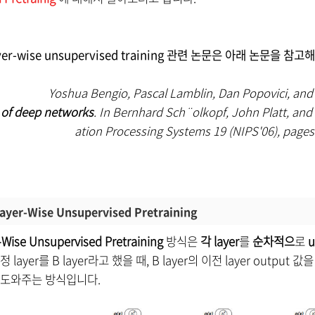
yer-wise unsupervised training 관련 논문은 아래 논문을 참
Yoshua Bengio, Pascal Lamblin, Dan Popovici, and
g of deep networks
. In Bernhard Sch¨olkopf, John Platt, an
ation Processing Systems 19 (NIPS'06), pages
Layer-Wise Unsupervised Pretraining
-Wise Unsupervised Pretraining
방식은
각 layer
를
순차적으
로
u
layer를 B layer라고 했을 때, B layer의 이전 layer output 값을 취
 도와주는 방식입니다.