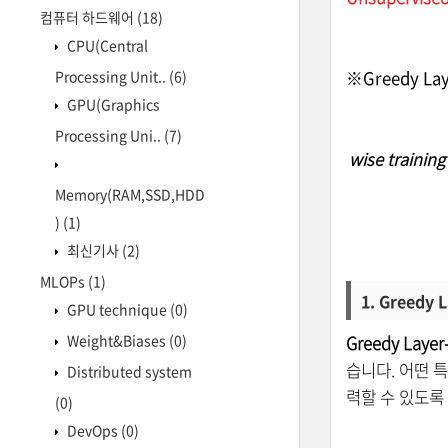
컴퓨터 하드웨어
(18)
CPU(Central
Processing Unit..
(6)
※Greedy La
GPU(Graphics
Processing Uni..
(7)
wise trainin
Memory(RAM,SSD,HDD
)
(1)
최신기사
(2)
MLOPs
(1)
1. Greedy 
GPU technique
(0)
Weight&Biases
(0)
Greedy Layer
습니다. 어떤 특정 
Distributed system
력할 수 있도록
(0)
DevOps
(0)