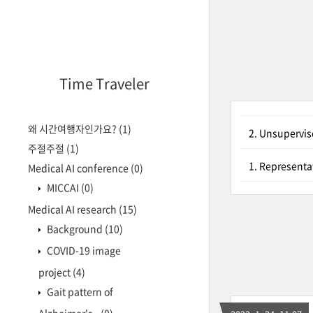
Time Traveler
왜 시간여행자인가요?
(1)
2. Unsupervis
주절주절
(1)
1. Represent
Medical AI conference
(0)
MICCAI
(0)
Medical AI research
(15)
Background
(10)
COVID-19 image
project
(4)
Gait pattern of