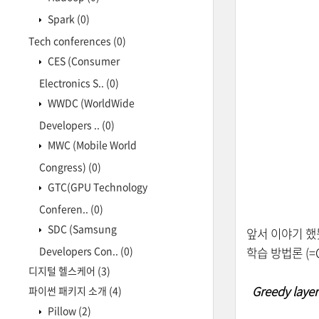
Spark
(0)
Tech conferences
(0)
CES (Consumer
Electronics S..
(0)
WWDC (WorldWide
Developers ..
(0)
MWC (Mobile World
Congress)
(0)
GTC(GPU Technology
Conferen..
(0)
SDC (Samsung
앞서 이야기 했듯,
Developers Con..
(0)
학습 방법론 (=Gr
디지털 헬스케어
(3)
Greedy layer
파이썬 패키지 소개
(4)
Pillow
(2)