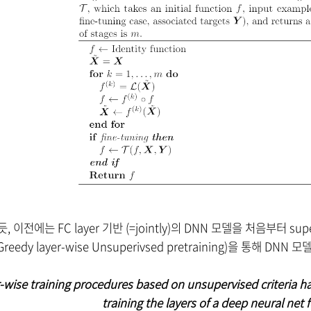
 이전에는 FC layer 기반 (=jointly)의 DNN 모델을 처음부터 s
eedy layer-wise Unsuperivsed pretraining)을 통해 DNN
-wise training procedures based on unsupervised criteria ha
training the layers of a deep neural net 