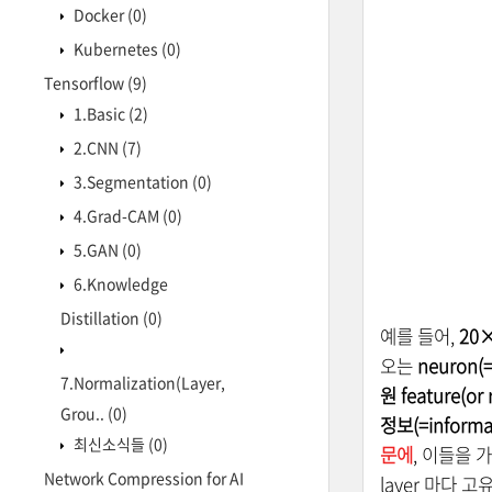
Docker
(0)
Kubernetes
(0)
Tensorflow
(9)
1.Basic
(2)
2.CNN
(7)
3.Segmentation
(0)
4.Grad-CAM
(0)
5.GAN
(0)
6.Knowledge
Distillation
(0)
예를 들어,
20×
오는
neuron(=
7.Normalization(Layer,
원 feature(or
Grou..
(0)
정보(=informa
최신소식들
(0)
문에
, 이들을 가
Network Compression for AI
layer 마다 고