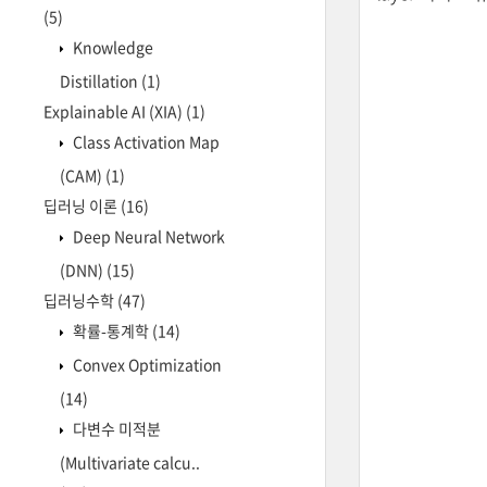
(5)
Knowledge
Distillation
(1)
Explainable AI (XIA)
(1)
Class Activation Map
(CAM)
(1)
딥러닝 이론
(16)
Deep Neural Network
(DNN)
(15)
딥러닝수학
(47)
확률-통계학
(14)
Convex Optimization
(14)
다변수 미적분
(Multivariate calcu..