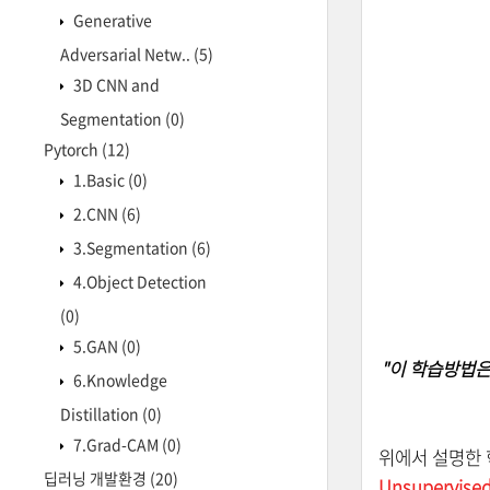
Generative
Adversarial Netw..
(5)
3D CNN and
Segmentation
(0)
Pytorch
(12)
1.Basic
(0)
2.CNN
(6)
3.Segmentation
(6)
4.Object Detection
(0)
5.GAN
(0)
"이 학습방법은 u
6.Knowledge
Distillation
(0)
7.Grad-CAM
(0)
위에서 설명한 
딥러닝 개발환경
(20)
Unsupervised 