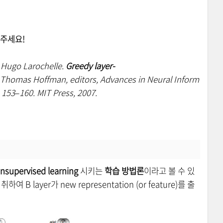
고해주세요!
 Hugo Larochelle.
Greedy layer-
d Thomas Hoffman, editors, Advances in Neural Inform
 153–160. MIT Press, 2007.
nsupervised learning
시키는
학습 방법론
이라고 볼 수 있
하여 B layer가 new representation (or feature)를 출