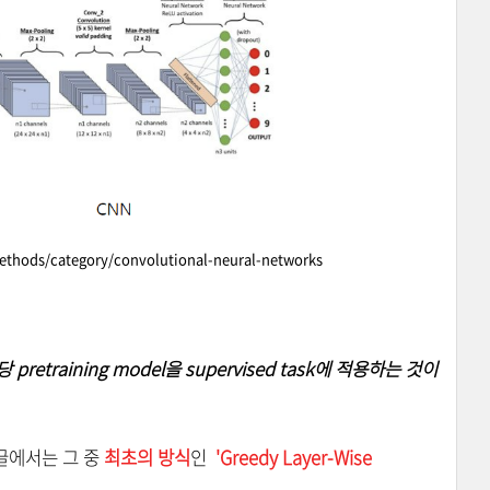
ods/category/convolutional-neural-networks
 pretraining model을 supervised task에 적용하는 것이
글에서는 그 중
최초의 방식
인
'Greedy Layer-Wise