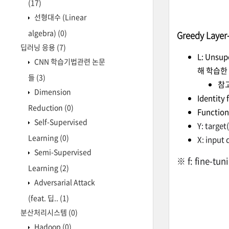
(17)
선형대수 (Linear
algebra)
(0)
Greedy Layer
딥러닝 응용
(7)
L: Unsu
CNN 학습기법관련 논문
해 학습한 
들
(3)
참고
Dimension
Identity
Reduction
(0)
Function
Self-Supervised
Y: target
Learning
(0)
X: input 
Semi-Supervised
※ f: fine-t
Learning
(2)
Adversarial Attack
(feat. 딥..
(1)
분산처리시스템
(0)
Hadoop
(0)