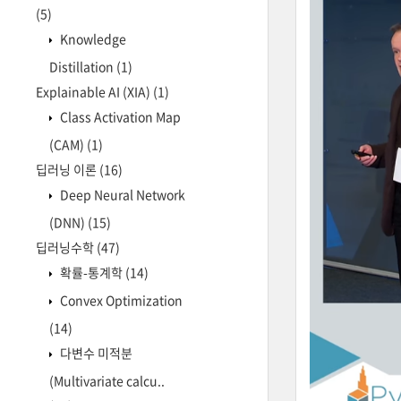
(5)
Knowledge
Distillation
(1)
Explainable AI (XIA)
(1)
Class Activation Map
(CAM)
(1)
딥러닝 이론
(16)
Deep Neural Network
(DNN)
(15)
딥러닝수학
(47)
확률-통계학
(14)
Convex Optimization
(14)
다변수 미적분
(Multivariate calcu..