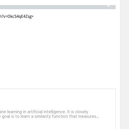
h?v=OkcS4qE4Zsg>
e learning in artificial intelligence. It is closely
 goal is to learn a similarity function that measures
p