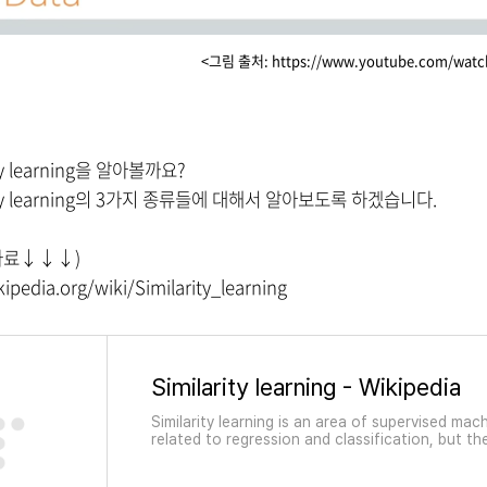
<그림 출처: https://www.youtube.com/watc
ity learning을 알아볼까요?
rity learning의 3가지 종류들에 대해서 알아보도록 하겠습니다.
자료
↓
↓
↓)
kipedia.org/wiki/Similarity_learning
Similarity learning - Wikipedia
Similarity learning is an area of supervised machin
related to regression and classification, but the
how similar or related two objects are. It has a