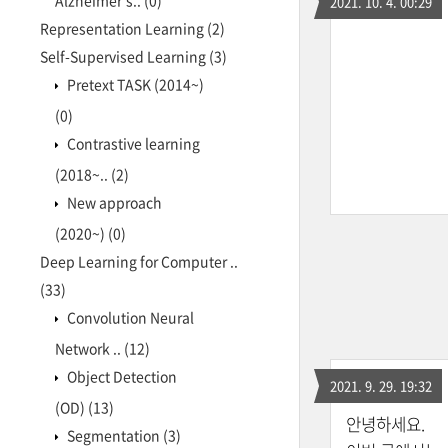
Alzheimer's..
(0)
2021. 10. 4. 00:29
Representation Learning
(2)
Self-Supervised Learning
(3)
Pretext TASK (2014~)
(0)
Contrastive learning
(2018~..
(2)
New approach
(2020~)
(0)
Deep Learning for Computer ..
(33)
Convolution Neural
Network ..
(12)
Object Detection
2021. 9. 29. 19:32
(OD)
(13)
안녕하세요.
Segmentation
(3)