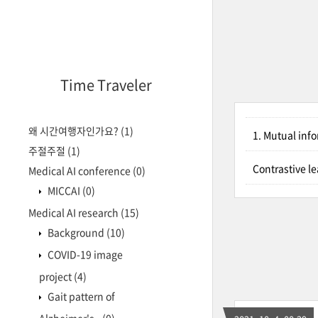
Time Traveler
왜 시간여행자인가요?
(1)
1. Mutual inf
주절주절
(1)
Contrastive l
Medical AI conference
(0)
MICCAI
(0)
Medical AI research
(15)
Background
(10)
COVID-19 image
project
(4)
Gait pattern of