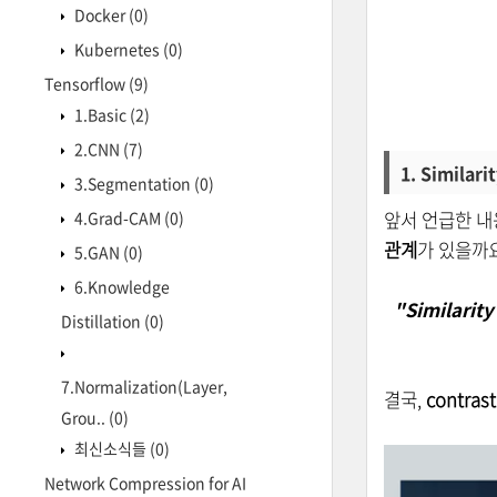
Docker
(0)
Kubernetes
(0)
Tensorflow
(9)
1.Basic
(2)
2.CNN
(7)
1. Similari
3.Segmentation
(0)
4.Grad-CAM
(0)
앞서 언급한 내
관계
가 있을까요
5.GAN
(0)
6.Knowledge
"Similarity
Distillation
(0)
7.Normalization(Layer,
결국,
contrast
Grou..
(0)
최신소식들
(0)
Network Compression for AI