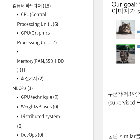
컴퓨터 하드웨어
(18)
CPU(Central
Processing Unit..
(6)
GPU(Graphics
Processing Uni..
(7)
Memory(RAM,SSD,HDD
)
(1)
최신기사
(2)
MLOPs
(1)
누군가(제3자)가 
GPU technique
(0)
(
supervised
Weight&Biases
(0)
Distributed system
(0)
DevOps
(0)
물론, simi