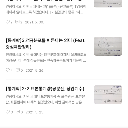
글 내용
= Student T 검정)
안녕하세요. 이번글에서는 일(1)표본(=단일표본) T검정에
대해서 알아보도록 하겠습니다. [가설검정의 종류] '차
이'와 관련된 검정 '평균'의 차이를 검정 하고 싶을 때 1-1.
2
2
2021. 5. 30.
비교하는 집단이 하나일 때 1-1-1. 모분산을 알고 있는 경
우 일(1)표본 Z 검정 (One-sample Z test) → ex) 귀무
가설(\(H_{0}\)): 한국의 평균은 K이다. 1-1-2. 모분산을
[통계학]3.정규분포를 따른다는 의미 (Feat.
모르는 경우 일(1) 표본 T 검정 (One-sample T test)
→ ex) 귀무가설(\(H_{0}\)): 한국의 평균은 K이다. 1-2.
중심극한정리)
글 내용
비교하는 집단이 둘일 때 1-2-1. 모분산을 알고 있는 경우
안녕하세요. 이번 글에서는 정규분포에 대해서 설명하도록
& 표본이 클 때 이(2)표본 Z 검정 (Two-sample Z tes
하겠습니다. 본래 정규분포는 연속확률분포이기 때문에 확
t) → ex) 귀무가설(\(H_{0}\)): 남..
률편에서 설명하는 것이 맞지만, 통계편에서 설명드리는
4
0
2021. 5. 26.
이유는 아래와 같습니다. 정규분포는 연속확률분포입니다.
하지만, 정규분포를 사용한다는 것에는 다양한 통계적 철
학(사고)를 전제하고 있습니다. 그렇기 때문에, 통계학 파
[통계학]2-2.표본통계량(공분산, 상관계수)
트에서 다루는 것이 좋다고 판단했습니다. 그럼 지금부터,
글 내용
정규분포에 대한 수학적 정의를 설명하기 앞서, 왜 정규분
안녕하세요. 지난 글에서 표본통계량 중 표본평균, 표본분
포가 통계에서 사용되는지 설명을 해보도록 하겠습니다. 1.
산, 표준편차에 대해서 설명했으니, 이번 글에서는 남은 표
가설점정을 한다는 의미 (Comparison by box plot) 우
본 통계량인 공분산과 상관계수에 대해서 설명해보도록 하
리가 세운 가설이 옳다고 주장하기 위해서는 실험군과 대
3
0
2021. 5. 25.
겠습니다. 사실 표본통계량에서 공분산, 상관계수와 모집
조군의 차이를 증명해야 합니다. 예를 들어, "운동이 간 수
단에서의 공분산, 상관계수의 차이는 표본분산의 차이를
치 향상에 효과가 있다"라는 ..
보면 이해할 수 있습니다. 하지만, 모집단 상관계수에서의