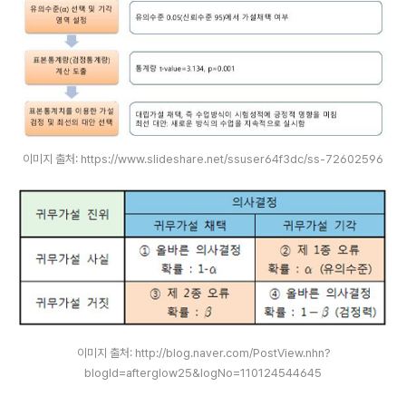
이미지 출처: https://www.slideshare.net/ssuser64f3dc/ss-72602596
이미지 출처: http://blog.naver.com/PostView.nhn?
blogId=afterglow25&logNo=110124544645