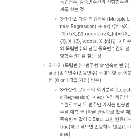
독립변수, 종속변수간의 선형함수관
계를 찾는 것
3-1-1-2. 다중 회귀분석 (Multiple Li
near Regression) → ex) \(Y=aX_
{1}+bX_{2}+\cdots+zX_{n}=f(X_
{1}, X_{2}, \cdots, X_{n})\) → 다수
의 독립변수와 단일 종속변수간의 선
형함수관계를 찾는 것
3-1-2. (독립변수=범주형 or 연속형 변수)
and (종속변수(반응변수) = 명목형 or 이분
형 (0 or 1 값을 가짐) 변수)
3-1-2-1. 로지스틱 회귀분석 (Logisti
c Regression) → ex) 여러 독립변
수들로부터 두 범주만 가지는 반응변
수를 예측 → (확률 관점으로 봤을 때)
종속변수 값이 0.5보다 크면 반응(1=
true)하고 작으면 반응하지 않음(0=f
alse)