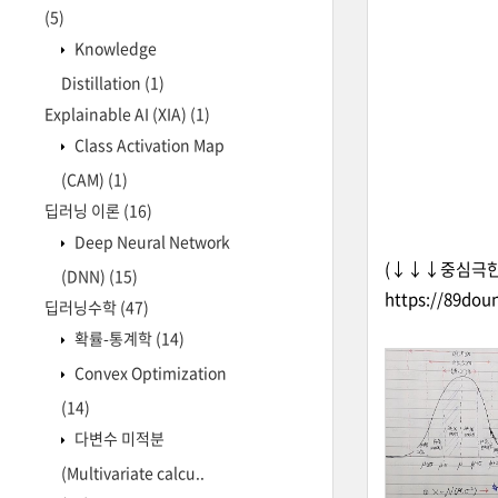
(5)
Knowledge
Distillation
(1)
Explainable AI (XIA)
(1)
Class Activation Map
(CAM)
(1)
딥러닝 이론
(16)
Deep Neural Network
(↓↓↓중심극한
(DNN)
(15)
https://89dou
딥러닝수학
(47)
확률-통계학
(14)
Convex Optimization
(14)
다변수 미적분
(Multivariate calcu..