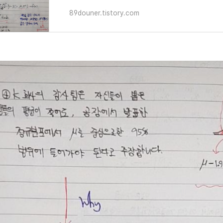
89douner.tistory.com