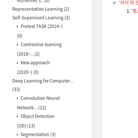
Alzheimer's..
(0)
'차이'와
Representation Learning
(2)
'평
Self-Supervised Learning
(3)
Pretext TASK (2014~)
(0)
Contrastive learning
(2018~..
(2)
New approach
(2020~)
(0)
Deep Learning for Computer ..
(33)
Convolution Neural
Network ..
(12)
Object Detection
(OD)
(13)
Segmentation
(3)