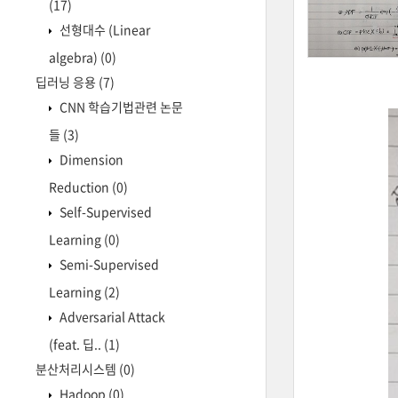
(17)
선형대수 (Linear
algebra)
(0)
딥러닝 응용
(7)
CNN 학습기법관련 논문
들
(3)
Dimension
Reduction
(0)
Self-Supervised
Learning
(0)
Semi-Supervised
Learning
(2)
Adversarial Attack
(feat. 딥..
(1)
분산처리시스템
(0)
Hadoop
(0)