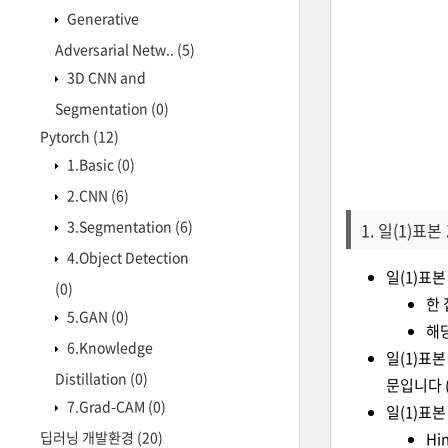
Generative
Adversarial Netw..
(5)
3D CNN and
Segmentation
(0)
Pytorch
(12)
1.Basic
(0)
2.CNN
(6)
3.Segmentation
(6)
1. 일(1)표본 
4.Object Detection
일(1)표
(0)
한 
5.GAN
(0)
해당
6.Knowledge
일(1)표
Distillation
(0)
문입니다 
7.Grad-CAM
(0)
일(1)표
딥러닝 개발환경
(20)
Hi