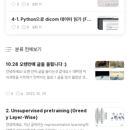
3
0
조회
11
4-1. Python으로 dicom 데이터 읽기 (Fea
t. pydicom, SimpleITK)
3
0
조회
11
분류 전체보기
주요 글 목록
10.28 오랜만에 글을 올립니다 :)
글 내용
안녕하세요! 오랜 만에 글을 올리는것 같네요ㅎ 대학원 박
사과정을 시작하기 전까지는 블로그 글을 많이 올렸던 것
같은데, 박사과정이 시작되고는 글 올리는게 쉽지 않네요
ㅜ 요즘에는 블로그 보다는 Notion을 이용하여 글을 작성
작성시간
4
6
2022. 10. 29.
하고 있는데, 많은 분들께 공유가 안된다는 점이 조금 아쉽
네요ㅜ . . 그래서, 이번 글에서는 간단하게 한 해 동안 무엇
을 했는지 정리하고, 남은 기간에 무엇을 할지에 대해서 말
2. Unsupervised pretraining (Greed
씀드리려고합니다! (물론 궁금하진 않으시겠지만..ㅎㅎ) [2
y Layer-Wise)
022년 경험한 것들] 1. MRI, CT 데이터 공부! 올해는 MR
글 내용
I, CT 관련 딥러닝 연구를 진행했습니다! 처음 다루는 데이
안녕하세요. 지난 글에서는 representation learning에
터다 보니 데이터의 배경지식 및 여러 전처리 방식들을 정