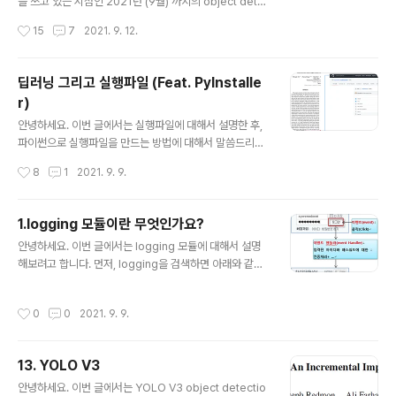
을 쓰고 있는 시점인 2021년 (9월) 까지의 object dete
ction (based on deep learning) 모델에 대해서 소개
작성시간
15
7
2021. 9. 12.
하려고 합니다. 현재 제 블로그에 작성한 Object detecti
on 모델은 YOLOv3까지입니다. 그 이유는 제가 2018.0
5월에 석사 졸업논문을 쓸 당시 주로 사용되던 최신모델이
딥러닝 그리고 실행파일 (Feat. PyInstalle
YOLOv3, SSD, RetinaNet이었기 때문이죠. (RetinaN
r)
et은 아직 업로드가 안되어 있는데, 추후에 빠르게 업로드
글 내용
하도록 하겠습니다!) 그럼 지금부터 2021년까지의 Obje
안녕하세요. 이번 글에서는 실행파일에 대해서 설명한 후,
ct Detection model trend 변화를 설명해보도록 하겠
파이썬으로 실행파일을 만드는 방법에 대해서 말씀드리도
습니다. Note1. 참고로 모델의 trend만 설명드리는거라
록 하겠습니다. [Note] 실행파일 만드는 순서만 따로 보고
작성시간
8
1
2021. 9. 9.
디테일한..
싶으시다면 맨 아래 "6. python으로 작성된 딥러닝 실행
파일을 만드는 방법 정리"만 참고하시면 될 것 같습니다. 1.
딥러닝 개발을 하는데 실행파일이 왜 필요한가요? 학계에
1.logging 모듈이란 무엇인가요?
서 딥러닝을 연구하시는 분들은 보통 파이썬으로 train 코
글 내용
안녕하세요. 이번 글에서는 logging 모듈에 대해서 설명
드와 evaluation 코드를 작성하고, "train.py" or "test.
해보려고 합니다. 먼저, logging을 검색하면 아래와 같이
py" 파일형태로 github에 올립니다. 특히 요즘 같이 top-
정의하고 있음을 알 수 있습니다. "In computing, a log f
tier 딥러닝 학회에 논문을 낼 때에는 자신의 코드를 githu
ile is a file that records either events that occur i
b에 올린 후, 논문에 기재하기도 하죠. 이렇게 코드를 올리
작성시간
0
0
2021. 9. 9.
n an operating system(or other software runs) o
면 다운받아서 실제로 잘 돌아가는지도 ..
r messages between different users of commu
nication software. Logging is the act of keeping
13. YOLO V3
a log." (By Wikipedia) 1. Event란 무엇인가요? 컴퓨팅
글 내용
에서 event란 프로그램에 의해 감지되고 처리될 수 있는
안녕하세요. 이번 글에서는 YOLO V3 object detectio