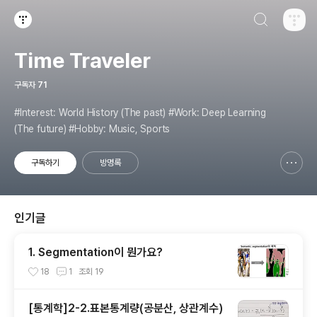
검색하기
티스토리
Time Traveler
구독자
71
#Interest: World History (The past) #Work: Deep Learning
(The future) #Hobby: Music, Sports
구독하기
방명록
신고하기 레이어
열기
인기글
1. Segmentation이 뭔가요?
18
1
조회
19
[통계학]2-2.표본통계량(공분산, 상관계수)