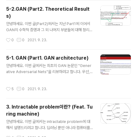
습니다. 라벨이 없이 학습 할 수 있는 사례는 아래와 같이
5-2.GAN (Part2. Theoretical Result
다양 합니다. 위의 taxonomy에서 "Unsupervised Le
s)
arning Techniquess" → "Hierarchical learning"
글 내용
→ "Deep learning"의 대표적인 사례는 Generative
안녕하세요. 이번 글(Part2)에서는 지난 Part1에 이어서
model 중 하나인 GAN이라고 볼..
GAN의 수학적 증명과 그 외 나머지 부분들에 대해 정리하
려고 합니다. (↓↓↓GAN part1 ↓↓↓) https://89do
작성시간
0
0
2021. 9. 23.
uner.tistory.com/329?category=908620 5-1. G
AN (Part1. GAN architecture) 안녕하세요. 이번 글에
서는 최초의 GAN 논문인 "Generative Adversarial N
5-1. GAN (Part1. GAN architecture)
ets"을 리뷰하려고 합니다. 우선, GAN이라는 모델이 설
글 내용
안녕하세요. 이번 글에서는 최초의 GAN 논문인 "Gener
명할 내용이 많다고 판단하여 파트를 두 개로 나누었습니
ative Adversarial Nets"을 리뷰하려고 합니다. 우선,
다. Part1에서는 GAN a 89douner.tistory.com 논문
GAN이라는 모델이 설명할 내용이 많다고 판단하여 파트
의 section 4, 5, 6 부분들 마저 다룰 예정인데, 설명의 편
를 두 개로 나누었습니다. Part1에서는 GAN architectu
의를 위해 'section 5'와 'sect..
작성시간
5
0
2021. 9. 23.
re를 포함한 GAN에 대한 전반적인 내용들(Abstract, 1.i
ntroduction, 3.Adversarial nets)을 이야기하고, Par
t2에서는 GAN을 수학적으로 정리한 내용(4.Theoretic
3. Intractable problem이란? (Feat. Tu
al results) 및 나머지 부분들(5.Experiments, 6.Adva
ring machine)
ntages and disadvantages)에 대해 이야기 해보도록
글 내용
하겠습니다. 그럼 이번 글에서는 Part1에 대해 설명하도록
안녕하세요. 이번 글에서는 intractable problem에 대
하겠습니다. https://arxiv.org..
해서 설명드리려고 합니다. 딥러닝 뿐만 아니라 컴퓨터를
통해 연구를 할 때, 자신이 설계한 모델이 컴퓨터 상에 돌아
작성시간