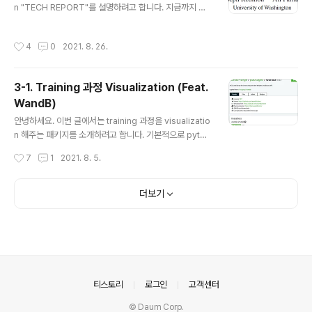
동작이나 사건을 말합니다. 예를 들어,..
n "TECH REPORT"를 설명하려고 합니다. 지금까지 리
뷰한 object detection 모델은 어떤 학회나 저널에 제출
된 논문들이었습니다. 하지만, YOLO V3 저자는 YOLO
작성시간
4
0
2021. 8. 26.
V3가 YOLO V2를 약간 업데이트한 버전이라서 논문이
아닌 TECH REPORT 개념으로 작성한다고 언급했습니
다.그래서, 현재 어떤 학회에 제출되지 않고 arXiv에만 올
3-1. Training 과정 Visualization (Feat.
라와 있는 상태 입니다. 그렇게 때문에 YOLO V2를 잘 이
WandB)
해하고 있으시다면 어렵지 않게 이해하실 것으로 판단됩니
글 내용
다. 그럼, 지금부터 YOLO V3 TECH REPORT를 리뷰해
안녕하세요. 이번 글에서는 training 과정을 visualizatio
보도록 하겠습니다. Paper: YOLOv3: An incremental
n 해주는 패키지를 소개하려고 합니다. 기본적으로 pytor
Improvement 2018...
ch에서는 tensorboard를 사용하여 loss, accuracy
작성시간
7
1
2021. 8. 5.
등 다양한 metrics와 weight, gradient 값들을 histog
ram으로 볼 수 있도록 summarywriter라는 가능을 제
공하고 있습니다. torch.utils.tensorboard import Su
더보기
mmaryWriter (↓↓↓SummaryWriter 사용법↓↓
↓) https://pytorch.org/docs/stable/tensorboar
d.html torch.utils.tensorboard — PyTorch 1.9.0 d
ocumentation torch.utils.tensorboard B..
의안내
티스토리
로그인
고객센터
© Daum Corp.