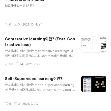
다. (↓↓↓bit depth (or color depth; 색 깊이)에 대한
글 내용
보호되어 있는 글입니다.
설명은 아래 글을 참고해 주세요↓↓↓) https://89dou
ner.tistory.com/293 3-1. DICOM 파일이란? (Feat.
Definition, PACS, digital image 습득과정) 안녕하세
요. 이번 글에서는 의료 영상..
작성시간
0
0
2021. 10. 4.
Contrastive learning이란? (Feat. Con
trastive loss)
글 내용
안녕하세요. 이번 글에서는 contrastive learning에 대
해서 설명하도록 하겠습니다. Contrast라는 용어를 정의
하면 아래와 같습니다. "A contrast is a great differen
작성시간
33
14
2021. 9. 29.
ce between two or more things which is clear w
hen you compare them." 그렇다면, contrastive le
arning이라는 것은 대상들의 차이를 좀 더 명확하게 보여
Self-Supervised learning이란?
줄 수 있도록 학습 한다는 뜻이 되겠죠? '대상들의 차이'라
글 내용
안녕하세요. 이번 글에서는 self-supervised learning
는 말에서 중점적으로 봐야 할 것은 '차이'라는 용어입니다.
이 무엇인지 설명해보려고 합니다. Self-supervised le
보통 어떤 '기준'으로 인해 '차이'가 발생합니다. 예를 들어,
arning는 개념이 어떻게 해서 탄생하게 됐고, 현재 어떠한
어떤 이미지들이 서로 유사하다고 판단하게 하기 위해서는
방향으로 학습이 되고 있는지 간단히 살펴보겠습니다. 1. U
어떤 기준들이 적용되어야 할까요? 즉, 어떤 '기..
작성시간
5
3
2021. 9. 29.
nsupervised learning Unsupervised learning은 l
abel(정답)이 없는 데이터로 학습하는 모든 방법론을 일컫