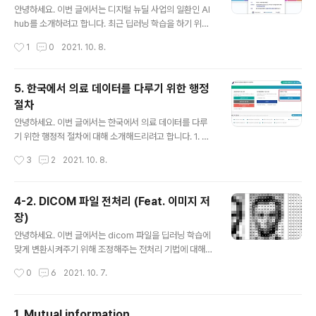
p learning) 기반의 프로젝트를 시작한다고 하면 크게 세
안녕하세요. 이번 글에서는 디지털 뉴딜 사업의 일환인 AI
가지 단계로 나눌 수 있습니다. Design 산업에서 요구하
hub를 소개하려고 합니다. 최근 딥러닝 학습을 하기 위해
는 ..
양질의 데이터가 절실히 필요한 상황입니다. 특히, 의료 데
작성시간
1
0
2021. 10. 8.
이터의 경우에는 우수 인력들이 동원되어야 학습데이터를
구축 할 수 있습니다. 그래서 정부에서는 대규모 투자를 하
여 양질의 데이터를 생산할 수 있게 지원하고 있는데, 그 중
5. 한국에서 의료 데이터를 다루기 위한 행정
의 하나가 디지털 뉴딜 사업이고, 이러한 디지털 뉴딜 사업
절차
의 일환이 AI hub입니다. 그래서 딥러닝을 공부하고 모델
글 내용
을 개발하는 사람들이 데이터를 구하는데 어려움이 없도록
안녕하세요. 이번 글에서는 한국에서 의료 데이터를 다루
AI hub에 신청하면 다양한 데이터 (ex: 공공의료데이터,
기 위한 행정적 절차에 대해 소개해드리려고 합니다. 1. M
위성데이터 등) 를 제공 받을 수 있습니다. 이번 글에서는
otivation (의료 데이터를 사용하는데 왜 행정적 절차가
작성시간
3
2
2021. 10. 8.
위에서 설명한 내용들을 좀 더 구체적으로 알아보도록 하
필요할까요?) 딥러닝 모델을 이용해 Chest-Xray, CT 등
려고 합니다. 디지털..
의 의료 영상을 classification, segmentation, detec
tion을 할 때, 많은 분들이 Kaggle과 같은 public data
4-2. DICOM 파일 전처리 (Feat. 이미지 저
를 이용합니다. 반면 병원에서 마련한 private dataset을
장)
이용할 때도 있습니다. 즉, 병원소속 연구원들은 private
글 내용
dataset을 이용해 병원 자체 연구를 하기도 하죠. 그런데,
안녕하세요. 이번 글에서는 dicom 파일을 딥러닝 학습에
병원 데이터(=private dataset)이라는 것이 대부분 임상
맞게 변환시켜주기 위해 조정해주는 전처리 기법에 대해서
데이터입니다. Q. 임상시험이란? A. 사람을 직접 대상으
알려드리려고 합니다. 1. DICOM 파일의 bit depth (Fea
작성시간
0
6
2021. 10. 7.
로,..
t. Hounsfield unit) 한 이미지를 구성하고 있는 pixel 값
의 범위는 기본적으로 0~255입니다. \(0\sim2^8\)의 범
위를 갖고 있기 때문에 8bit depth를 갖고 할 수 있습니
1. Mutual information