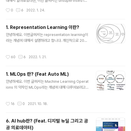
대해서 알아보았다면, 이번 글에서는 unsupervised lea
리할 수 있어서 좋았어요ㅎ 예를 들면, 딥러닝 학습을 위해
rning으로 학습시킨 representation model을 어떻게
작성시간
0
6
2022. 1. 24.
(bra..
pretraining model로써 사용했는지 알아보도록 하겠습
니다. 우리는 보통 supervised learning 기반의 Deep
Neural Network (DNN) 모델을 deep supervised n
1. Representation Learning 이란?
etwork라고 합니다. 이러한 deep supervised netw
글 내용
안녕하세요. 이번글에서는 representation learning이
ork는 이미지 분야, 시계열 분야 등 다양한 task 도메인에
라는 개념에 대해서 설명하려고 합니다. 개인적으로 2021
따라 CNN, RNN 같은 모델로 확장되어 왔죠. (기존 DNN
년 동안 논문을 살펴보면서 가장 눈에 많이 띄었던 용어가
이 naive한 모델이라고 한다면, CNN과 RNN 같은 모델
representation learning 이었습니다. 예를들어, GA
은 convolution, recurren..
작성시간
60
6
2022. 1. 21.
N, self-supervised learning, transfer learning, d
omain adaptation 관련 논문들에서 자주 봤던 것 같네
요. 이렇듯, 최근 deep learning 모델들을 representa
1. MLOps 란? (Feat Auto ML)
tion learning 관점에서 설명하고 해석하려는 경향이 많
글 내용
은 것 같아 이번글에서 representation learning과 de
안녕하세요. 이번 글에서는 Machine Learning Operat
ep learning 간의 관계를 살펴보려고 합니다. ※해당 내용
ions 의 약자인 MLOps라는 개념에 대해 다루어보려고
들은 아래 deep learning b..
합니다. 글의 전개 순서는 아래와 같습니다. MLOps란? D
esign Model development Operations 머신러닝
작성시간
16
0
2021. 10. 18.
or 딥러닝 연구자들이 MLOps에 관심 갖어야 하는 이유
(Feat. Model development) AutoML [Note] 보통
MLOps라고 표현은 하긴 하지만, 딥러닝 역시 ML에 포함
6. AI hub란? (Feat. 디지털 뉴딜 그리고 공
되기 때문에 DLOps라는 개념으로도 이해하셔도 좋을 것
공 의료데이터)
같습니다. 1. MLOps란? Machine Learning (or Dee
글 내용