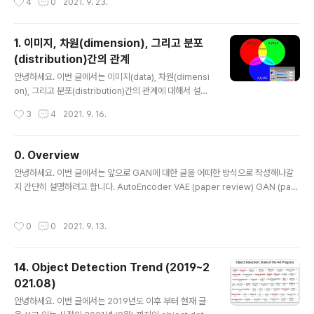
4
0
2021. 9. 23.
갈 수 있는지 없는지를 알아내는 것은 굉장히 중요한 문제
입니다. "왜냐하면, 어렵게 어렵게 모델을 설계했는데, 해
당 모델이 계산 불가능하다면 컴퓨터 상에서 쓸 수 없기 때
1. 이미지, 차원(dimension), 그리고 분포
문이죠." 컴퓨터 과학에서는 보통 계산 불가능하다는 것을 i
(distribution)간의 관계
ntractable하다고 표현합니다. "그렇다면, 계산 불가능하
글 내용
다는 것을 어떻게 정의할 수 있을까요? " 지금부터 위의 질
안녕하세요. 이번 글에서는 이미지(data), 차원(dimensi
문에 대한 답을 찾아가면서 intractable에 대한 개념을 이
on), 그리고 분포(distribution)간의 관계에 대해서 설명
해해보도록 하겠습니다. ※Note. 참고로 intractable co
해보도록 하겠습니다. 앞으로 AutoEncoder, VAE, GAN
작성시간
3
4
2021. 9. 16.
mputation을 설명하기 위해서는 필연적으로 ..
을 이해하기 위한 가장 기본적인 background이니 만큼
잘 설명해보도록 하겠습니다. 1. 이미지와 차원(dimensio
n) 간의 관계 먼저, 한 가지 질문을 던지면서 글을 시작하도
0. Overview
록 하겠습니다. "색(color)을 표현(representation)하
글 내용
안녕하세요. 이번 글에서는 앞으로 GAN에 대한 글을 어떠한 방식으로 작성해나갈
기 위해서는 몇 차원이 필요한가요?" 답부터 말씀드리면
지 간단히 설명하려고 합니다. AutoEncoder VAE (paper review) GAN (pap
"색을 표현하기 위해서는 3차원이 필요"합니다. 현실세계
er review) DCGAN (paper review) 이외 다른 GAN 모델들 (paper review
에서는 3차원 (R,G,B) 값을 다양하게 조합하여 색상을 표
위주) 첫 번째로 AutoEncoder를 다루는 이유는 VAE라는 모델을 설명하기 위해서
현할 수 있죠. 그리고, 이렇게 표현된 공간을 "색 공간 (col
작성시간
0
0
2021. 9. 13.
입니다. AutoEncoder는 본래 generative model concept 목적으로 연구된
or space)"라고 ..
것이 아니라, dimension reduction 연구를 위해 사용되던 모델입니다. 하지만, V
AE라는 모델이 AutoEncoder 기반으로 이루어져있기 때문에 VAE를 배우면서 A
14. Object Detection Trend (2019~2
utoEncoder 관련 용어들이 종종 등장합니다. 그렇기..
021.08)
글 내용
안녕하세요. 이번 글에서는 2019년도 이후 부터 현재 글